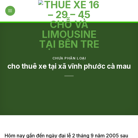
Skip
to
content
CHƯA PHÂN LOẠI
cho thuê xe tại xã vĩnh phước cà mau
Hôm nay gần đến ngày đại lễ 2 tháng 9 năm 2005 sau