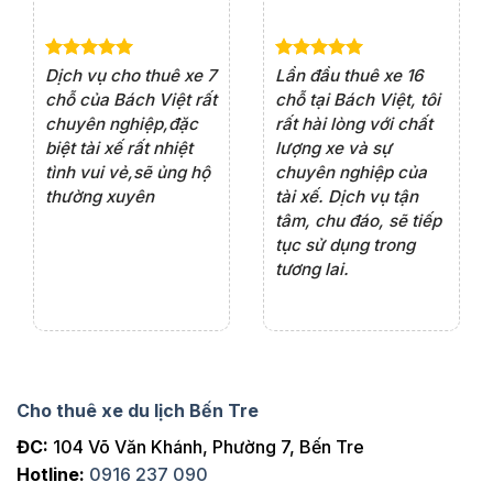
e 4
Dịch vụ cho thuê xe 7
Lần đầu thuê xe 16
Xe
rất
chỗ của Bách Việt rất
chỗ tại Bách Việt, tôi
tà
ện
chuyên nghiệp,đặc
rất hài lòng với chất
rấ
iểu
biệt tài xế rất nhiệt
lượng xe và sự
th
ôn
tình vui vẻ,sẽ ủng hộ
chuyên nghiệp của
đá
thường xuyên
tài xế. Dịch vụ tận
th
ng
tâm, chu đáo, sẽ tiếp
ch
tục sử dụng trong
ho
tương lai.
Cho thuê xe du lịch Bến Tre
ĐC:
104 Võ Văn Khánh, Phường 7, Bến Tre
Hotline:
0916 237 090