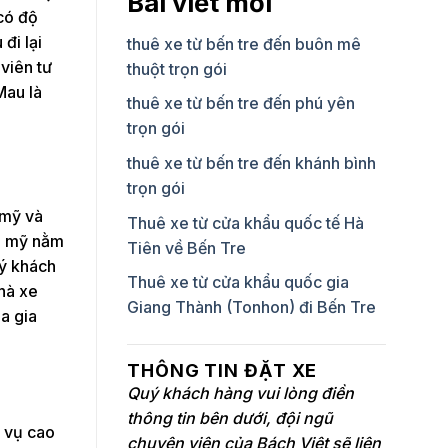
Bài viết mới
 có độ
đi lại
thuê xe từ bến tre đến buôn mê
viên tư
thuột trọn gói
Mau là
thuê xe từ bến tre đến phú yên
trọn gói
thuê xe từ bến tre đến khánh bình
trọn gói
 mỹ và
Thuê xe từ cửa khẩu quốc tế Hà
nh mỹ nằm
Tiên về Bến Tre
uý khách
Thuê xe từ cửa khẩu quốc gia
nhà xe
Giang Thành (Tonhon) đi Bến Tre
a gia
THÔNG TIN ĐẶT XE
Quý khách hàng vui lòng điền
thông tin bên dưới, đội ngũ
c vụ cao
chuyên viên của Bách Việt sẽ liên