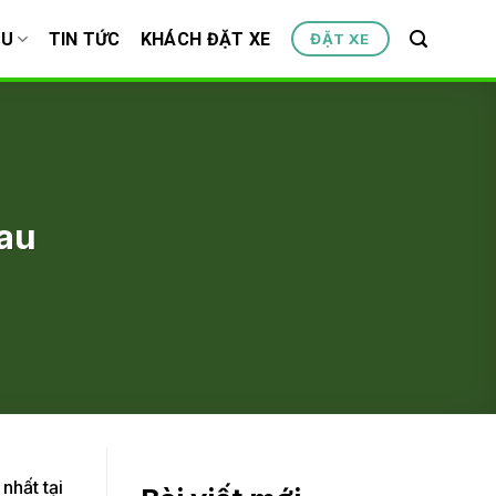
ỆU
TIN TỨC
KHÁCH ĐẶT XE
ĐẶT XE
mau
nhất tại