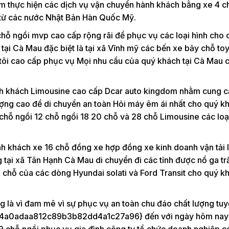
 thực hiện các dịch vụ vận chuyển hành khách bằng xe 4 ch
từ các nước Nhật Bản Hàn Quốc Mỹ.
chỗ ngồi mvp cao cấp rộng rãi để phục vụ các loại hình cho 
tại Cà Mau đặc biệt là tại xã Vĩnh mỹ các bến xe bảy chỗ to
g tôi cao cấp phục vụ Mọi nhu cầu của quý khách tại Cà Mau 
ành khách Limousine cao cấp Dcar auto kingdom nhằm cung c
lượng cao để di chuyển an toàn Hỏi máy êm ái nhất cho quý k
 chỗ ngồi 12 chỗ ngồi 18 20 chỗ và 28 chỗ Limousine các loại
h khách xe 16 chỗ đồng xe hợp đồng xe kinh doanh vận tải l
ng tại xã Tân Hạnh Cà Mau di chuyển đi các tỉnh được nổ ga tr
6 chỗ của các dòng Hyundai solati và Ford Transit cho quý k
g là vì đam mê vì sự phục vụ an toàn chu đáo chất lượng tuy
a0adaa812c89b3b82dd4a1c27a96} đến với ngày hôm nay
 29 chỗ ngồi phục vụ gia đình công ty tổ chức doanh nghiệp c