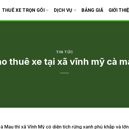
THUÊ XE TRỌN GÓI
DỊCH VỤ
BẢNG GIÁ
GIỚI THI
TIN TỨC
o thuê xe tại xã vĩnh mỹ cà 
Cà Mau thì xã Vĩnh Mỹ có diện tích rừng xanh phủ khắp và lớn 