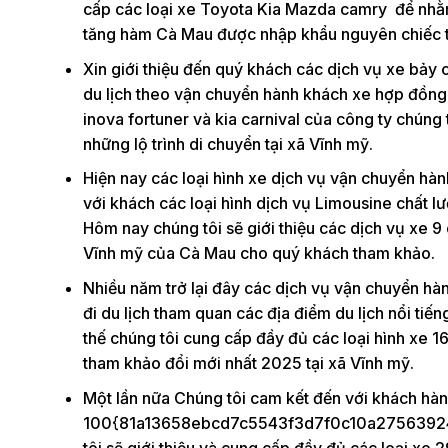
cấp các loại xe Toyota Kia Mazda camry để nhằm
tăng hàm Cà Mau được nhập khẩu nguyên chiếc 
Xin giới thiệu đến quý khách các dịch vụ xe bảy 
du lịch theo vận chuyển hành khách xe hợp đồng 
inova fortuner và kia carnival của công ty chún
những lộ trình di chuyển tại xã Vĩnh mỹ.
Hiện nay các loại hình xe dịch vụ vận chuyển h
với khách các loại hình dịch vụ Limousine chất 
Hôm nay chúng tôi sẽ giới thiệu các dịch vụ xe 9
Vĩnh mỹ của Cà Mau cho quý khách tham khảo.
Nhiều năm trở lại đây các dịch vụ vận chuyển hàn
đi du lịch tham quan các địa điểm du lịch nổi tiế
thế chúng tôi cung cấp đầy đủ các loại hình xe 1
tham khảo đổi mới nhất 2025 tại xã Vĩnh mỹ.
Một lần nữa Chúng tôi cam kết đến với khách hàn
100{81a13658ebcd7c5543f3d7f0c10a27563924
tôi sẽ giới thiệu và cung cấp đầy đủ các loại xe