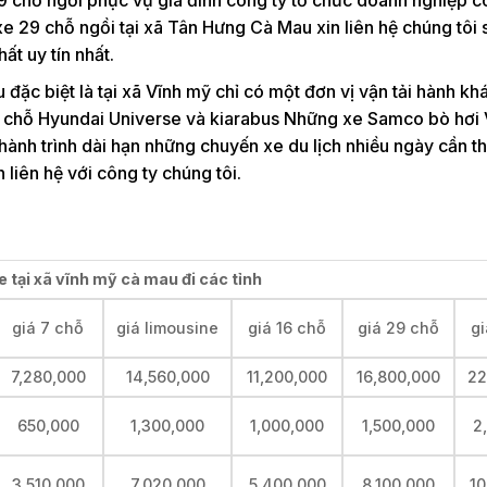
xe 29 chỗ ngồi tại xã Tân Hưng Cà Mau xin liên hệ chúng tôi s
t uy tín nhất.
 đặc biệt là tại xã Vĩnh mỹ chỉ có một đơn vị vận tải hành khá
5 chỗ Hyundai Universe và kiarabus Những xe Samco bò hơi V
ành trình dài hạn những chuyến xe du lịch nhiều ngày cần t
liên hệ với công ty chúng tôi.
e tại xã vĩnh mỹ cà mau đi các tỉnh
giá 7 chỗ
giá limousine
giá 16 chỗ
giá 29 chỗ
gi
7,280,000
14,560,000
11,200,000
16,800,000
22
650,000
1,300,000
1,000,000
1,500,000
2
3,510,000
7,020,000
5,400,000
8,100,000
10