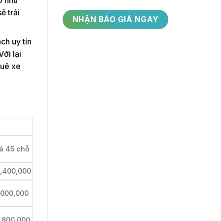
ẽ trải
ch uy tín
ới lại
huê xe
á 45 chỗ
,400,000
,000,000
,800,000