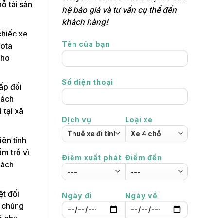
ỗ tài sản
hệ báo giá và tư vấn cụ thể đến
khách hàng!
chiếc xe
Tên của bạn
yota
cho
Số điện thoại
ấp đối
hách
 tại xã
Dịch vụ
Loại xe
iên tỉnh
ầm trồ vì
Điểm xuất phát
Điểm đến
hách
ệt đối
Ngày đi
Ngày về
 chúng
ó nhu