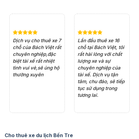
e 4
Dịch vụ cho thuê xe 7
Lần đầu thuê xe 16
Xe
rất
chỗ của Bách Việt rất
chỗ tại Bách Việt, tôi
tà
ện
chuyên nghiệp,đặc
rất hài lòng với chất
rấ
iểu
biệt tài xế rất nhiệt
lượng xe và sự
th
ôn
tình vui vẻ,sẽ ủng hộ
chuyên nghiệp của
đá
thường xuyên
tài xế. Dịch vụ tận
th
ng
tâm, chu đáo, sẽ tiếp
ch
tục sử dụng trong
ho
tương lai.
Cho thuê xe du lịch Bến Tre