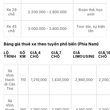
Xe 29
Đoàn thể, học
2.200.000 – 2.800.000
chỗ
sinh
Xe 45
Tour dài, sự kiện
3.000.000 – 3.800.000
chỗ
lớn
Bảng giá thuê xe theo tuyến phổ biến (Phía Nam)
LỘ
SỐ
GIÁ 4
GIÁ 7
GIÁ
GIÁ 1
TRÌNH
KM
CHỖ
CHỖ
LIMOUSINE
CHỖ
Xã
Vĩnh
110
1,210,000
1,430,000
2,860,000
2,200
Hanh
đi Cần
Thơ
Xã
Vĩnh
160
1,760,000
2,080,000
4,160,000
3,200
Hanh