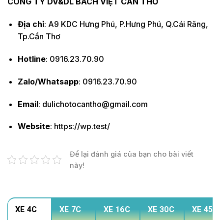
CÔNG TY DV&DL BÁCH VIỆT CẦN THƠ
Địa chỉ
: A9 KDC Hưng Phú, P.Hưng Phú, Q.Cái Răng,
Tp.Cần Thơ
Hotline
: 0916.23.70.90
Zalo/Whatsapp
: 0916.23.70.90
Email
: dulichotocantho@gmail.com
Website
: https://wp.test/
Để lại đánh giá của bạn cho bài viết
này!
XE 4C
XE 7C
XE 16C
XE 30C
XE 45C