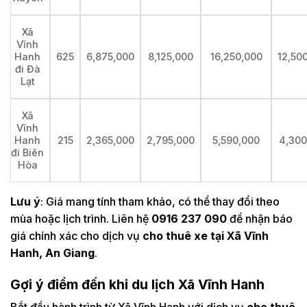
Xã
Vĩnh
625
6,875,000
8,125,000
16,250,000
12,50
Hanh
đi Đà
Lạt
Xã
Vĩnh
215
2,365,000
2,795,000
5,590,000
4,300
Hanh
đi Biên
Hòa
Lưu ý
: Giá mang tính tham khảo, có thể thay đổi theo
mùa hoặc lịch trình. Liên hệ
0916 237 090
để nhận báo
giá chính xác cho dịch vụ
cho thuê xe tại Xã Vĩnh
Hanh, An Giang
.
Gợi ý điểm đến khi du lịch Xã Vĩnh Hanh