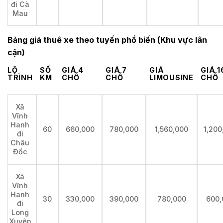
đi Cà
Mau
Bảng giá thuê xe theo tuyến phổ biến (Khu vực lân
cận)
LỘ
SỐ
GIÁ 4
GIÁ 7
GIÁ
GIÁ 1
TRÌNH
KM
CHỖ
CHỖ
LIMOUSINE
CHỖ
Xã
Vĩnh
Hanh
60
660,000
780,000
1,560,000
1,200
đi
Châu
Đốc
Xã
Vĩnh
Hanh
30
330,000
390,000
780,000
600,
đi
Long
Xuyên