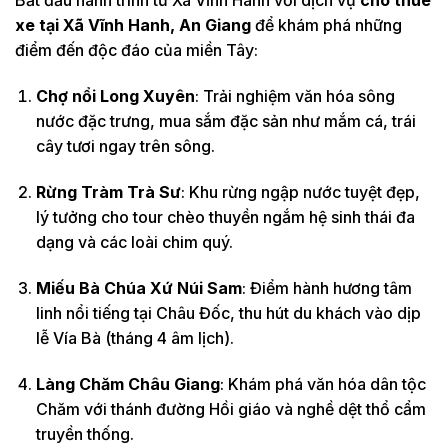
Bắt đầu hành trình từ Xã Vĩnh Hanh với dịch vụ
cho thuê
xe tại Xã Vĩnh Hanh, An Giang
để khám phá những
điểm đến độc đáo của miền Tây:
Chợ nổi Long Xuyên
: Trải nghiệm văn hóa sông
nước đặc trưng, mua sắm đặc sản như mắm cá, trái
cây tươi ngay trên sông.
Rừng Tràm Trà Sư
: Khu rừng ngập nước tuyệt đẹp,
lý tưởng cho tour chèo thuyền ngắm hệ sinh thái đa
dạng và các loài chim quý.
Miếu Bà Chúa Xứ Núi Sam
: Điểm hành hương tâm
linh nổi tiếng tại Châu Đốc, thu hút du khách vào dịp
lễ Vía Bà (tháng 4 âm lịch).
Làng Chăm Châu Giang
: Khám phá văn hóa dân tộc
Chăm với thánh đường Hồi giáo và nghề dệt thổ cẩm
truyền thống.