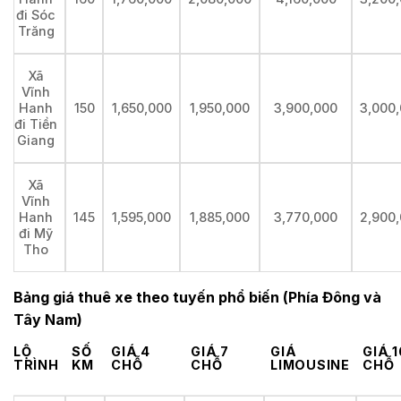
đi Sóc
Trăng
Xã
Vĩnh
150
1,650,000
1,950,000
3,900,000
3,000
Hanh
đi Tiền
Giang
Xã
Vĩnh
145
1,595,000
1,885,000
3,770,000
2,900
Hanh
đi Mỹ
Tho
Bảng giá thuê xe theo tuyến phổ biến (Phía Đông và
Tây Nam)
LỘ
SỐ
GIÁ 4
GIÁ 7
GIÁ
GIÁ 1
TRÌNH
KM
CHỖ
CHỖ
LIMOUSINE
CHỖ