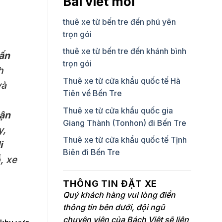
Bài viết mới
thuê xe từ bến tre đến phú yên
trọn gói
thuê xe từ bến tre đến khánh bình
rấn
trọn gói
h
Thuê xe từ cửa khẩu quốc tế Hà
và
Tiên về Bến Tre
Thuê xe từ cửa khẩu quốc gia
vận
Giang Thành (Tonhon) đi Bến Tre
y,
Thuê xe từ cửa khẩu quốc tế Tịnh
i
Biên đi Bến Tre
, xe
THÔNG TIN ĐẶT XE
Quý khách hàng vui lòng điền
thông tin bên dưới, đội ngũ
chuyên viên của Bách Việt sẽ liên