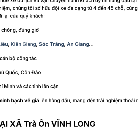
thuê xe du lịch và vận chuyển hành khách uy tín hàng đầu tại
iệm, chúng tôi sở hữu đội xe đa dạng từ 4 đến 45 chỗ, cùn
 lại của quý khách:
 chóng, đúng giờ
Liêu
,
Kiên Giang
,
Sóc Trăng
,
An Giang
…
 cán bộ công tác
Phú Quốc, Côn Đảo
í Minh và các tỉnh lân cận
minh bạch về giá
lên hàng đầu, mang đến trải nghiệm thoải 
TẠI
XÃ Trà Ôn
VĨNH LONG