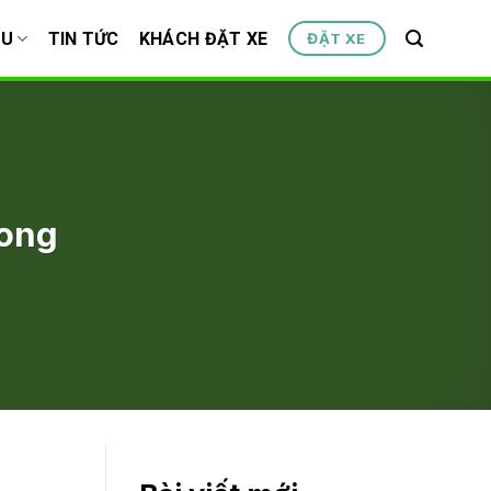
ỆU
TIN TỨC
KHÁCH ĐẶT XE
ĐẶT XE
Long