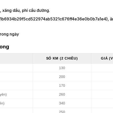
, xăng dầu, phí cầu đường.
1b6934b29f5cd522974ab5321c676ff4e36e0b0b7a1e4}, ă
trong ngày
Long
SỐ KM (2 CHIỀU)
GIÁ (
130
200
170
yên)
260
ên)
340
250