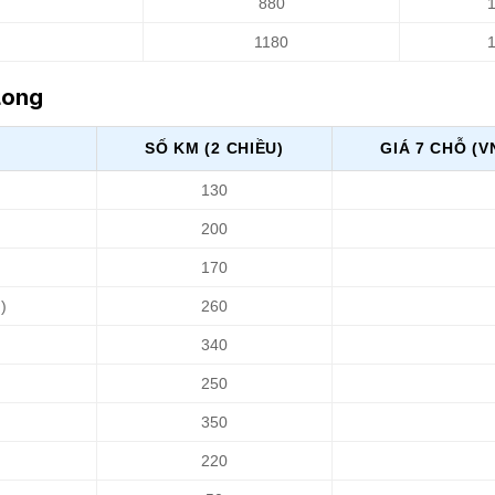
880
1180
 Long
SỐ KM (2 CHIỀU)
GIÁ 7 CHỖ (V
130
200
170
)
260
340
250
350
220