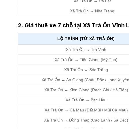
Xã Trà Ôn → Đà Lạt
Xã Trà Ôn → Nha Trang
2. Giá thuê xe 7 chỗ tại Xã Trà Ôn Vĩnh
LỘ TRÌNH (TỪ XÃ TRÀ ÔN)
Xã Trà Ôn → Trà Vinh
Xã Trà Ôn → Tiền Giang (Mỹ Tho)
Xã Trà Ôn → Sóc Trăng
Xã Trà Ôn → An Giang (Châu Đốc / Long Xuyên
Xã Trà Ôn → Kiên Giang (Rạch Giá / Hà Tiên)
Xã Trà Ôn → Bạc Liêu
Xã Trà Ôn → Cà Mau (Đất Mũi / Mũi Cà Mau)
Xã Trà Ôn → Đồng Tháp (Cao Lãnh / Sa Đéc)