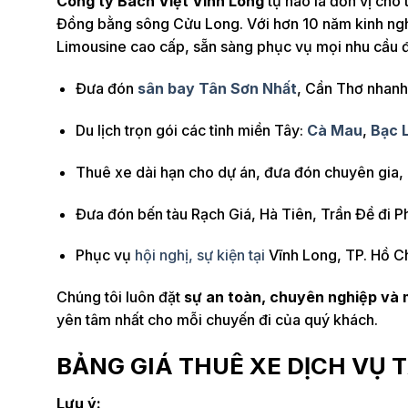
Công ty Bách Việt Vĩnh Long
tự hào là đơn vị cho 
Đồng bằng sông Cửu Long. Với hơn 10 năm kinh ngh
Limousine cao cấp, sẵn sàng phục vụ mọi nhu cầu đi
Đưa đón
sân bay Tân Sơn Nhất
, Cần Thơ nhanh
Du lịch trọn gói các tỉnh miền Tây:
Cà Mau
,
Bạc 
Thuê xe dài hạn cho dự án, đưa đón chuyên gia,
Đưa đón bến tàu Rạch Giá, Hà Tiên, Trần Đề đi 
Phục vụ
hội nghị, sự kiện tại
Vĩnh Long, TP. Hồ Ch
Chúng tôi luôn đặt
sự an toàn, chuyên nghiệp và 
yên tâm nhất cho mỗi chuyến đi của quý khách.
BẢNG GIÁ THUÊ XE DỊCH VỤ 
Lưu ý: