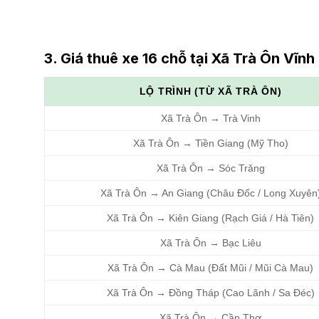
3. Giá thuê xe 16 chỗ tại Xã Trà Ôn Vĩnh
LỘ TRÌNH (TỪ XÃ TRÀ ÔN)
Xã Trà Ôn → Trà Vinh
Xã Trà Ôn → Tiền Giang (Mỹ Tho)
Xã Trà Ôn → Sóc Trăng
Xã Trà Ôn → An Giang (Châu Đốc / Long Xuyên
Xã Trà Ôn → Kiên Giang (Rạch Giá / Hà Tiên)
Xã Trà Ôn → Bạc Liêu
Xã Trà Ôn → Cà Mau (Đất Mũi / Mũi Cà Mau)
Xã Trà Ôn → Đồng Tháp (Cao Lãnh / Sa Đéc)
Xã Trà Ôn → Cần Thơ