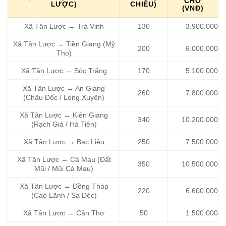
CHỖ
LƯỢC)
CHIỀU)
(VNĐ)
Xã Tân Lược → Trà Vinh
130
3.900.000
Xã Tân Lược → Tiền Giang (Mỹ
200
6.000.000
Tho)
Xã Tân Lược → Sóc Trăng
170
5.100.000
Xã Tân Lược → An Giang
260
7.800.000
(Châu Đốc / Long Xuyên)
Xã Tân Lược → Kiên Giang
340
10.200.000
(Rạch Giá / Hà Tiên)
Xã Tân Lược → Bạc Liêu
250
7.500.000
Xã Tân Lược → Cà Mau (Đất
350
10.500.000
Mũi / Mũi Cà Mau)
Xã Tân Lược → Đồng Tháp
220
6.600.000
(Cao Lãnh / Sa Đéc)
Xã Tân Lược → Cần Thơ
50
1.500.000