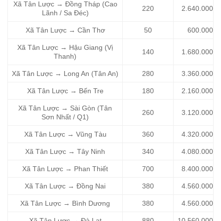
Xã Tân Lược → Đồng Tháp (Cao
220
2.640.000
Lãnh / Sa Đéc)
Xã Tân Lược → Cần Thơ
50
600.000
Xã Tân Lược → Hậu Giang (Vị
140
1.680.000
Thanh)
Xã Tân Lược → Long An (Tân An)
280
3.360.000
Xã Tân Lược → Bến Tre
180
2.160.000
Xã Tân Lược → Sài Gòn (Tân
260
3.120.000
Sơn Nhất / Q1)
Xã Tân Lược → Vũng Tàu
360
4.320.000
Xã Tân Lược → Tây Ninh
340
4.080.000
Xã Tân Lược → Phan Thiết
700
8.400.000
Xã Tân Lược → Đồng Nai
380
4.560.000
Xã Tân Lược → Bình Dương
380
4.560.000
Xã Tân Lược → Đà Lạt
880
10.560.000