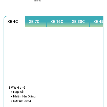
này!
XE 4C
XE 7C
XE 16C
XE 30C
XE 45C
BMW 4 chỗ
• Hộp số:
• Nhiên liệu: Xăng
• Đời xe: 2024