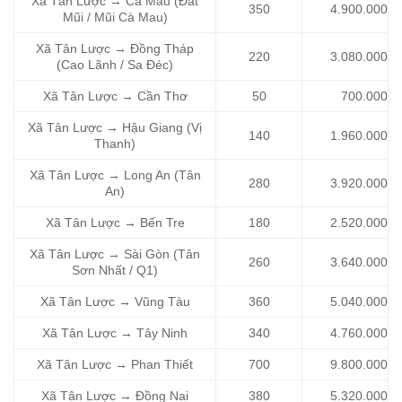
Xã Tân Lược → Cà Mau (Đất
350
4.900.000
Mũi / Mũi Cà Mau)
Xã Tân Lược → Đồng Tháp
220
3.080.000
(Cao Lãnh / Sa Đéc)
Xã Tân Lược → Cần Thơ
50
700.000
Xã Tân Lược → Hậu Giang (Vị
140
1.960.000
Thanh)
Xã Tân Lược → Long An (Tân
280
3.920.000
An)
Xã Tân Lược → Bến Tre
180
2.520.000
Xã Tân Lược → Sài Gòn (Tân
260
3.640.000
Sơn Nhất / Q1)
Xã Tân Lược → Vũng Tàu
360
5.040.000
Xã Tân Lược → Tây Ninh
340
4.760.000
Xã Tân Lược → Phan Thiết
700
9.800.000
Xã Tân Lược → Đồng Nai
380
5.320.000