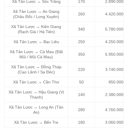
Xã Tân Lược → Sóc Trăng
170
2.890.000
Xã Tân Lược → An Giang
260
4.420.000
(Châu Đốc / Long Xuyên)
Xã Tân Lược → Kiên Giang
340
5.780.000
(Rạch Giá / Hà Tiên)
Xã Tân Lược → Bạc Liêu
250
4.250.000
Xã Tân Lược → Cà Mau (Đất
350
5.950.000
Mũi / Mũi Cà Mau)
Xã Tân Lược → Đồng Tháp
220
3.740.000
(Cao Lãnh / Sa Đéc)
Xã Tân Lược → Cần Thơ
50
850.000
Xã Tân Lược → Hậu Giang (Vị
140
2.380.000
Thanh)
Xã Tân Lược → Long An (Tân
280
4.760.000
An)
Xã Tân Lược → Bến Tre
180
3.060.000