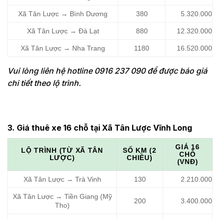
Xã Tân Lược → Bình Dương
380
5.320.000
Xã Tân Lược → Đà Lạt
880
12.320.000
Xã Tân Lược → Nha Trang
1180
16.520.000
Vui lòng liên hệ hotline 0916 237 090 để được báo giá
chi tiết theo lộ trình.
3. Giá thuê xe 16 chỗ tại Xã Tân Lược Vĩnh Long
GIÁ 16
LỘ TRÌNH (TỪ XÃ TÂN
SỐ KM (2
CHỖ
LƯỢC)
CHIỀU)
(VNĐ)
Xã Tân Lược → Trà Vinh
130
2.210.000
Xã Tân Lược → Tiền Giang (Mỹ
200
3.400.000
Tho)