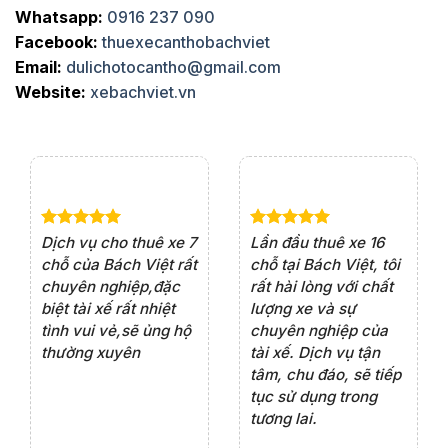
Whatsapp:
0916 237 090
Facebook:
thuexecanthobachviet
Email:
dulichotocantho@gmail.com
Website:
xebachviet.vn
e 4
Dịch vụ cho thuê xe 7
Lần đầu thuê xe 16
Xe
rất
chỗ của Bách Việt rất
chỗ tại Bách Việt, tôi
tà
ện
chuyên nghiệp,đặc
rất hài lòng với chất
rấ
iểu
biệt tài xế rất nhiệt
lượng xe và sự
th
ôn
tình vui vẻ,sẽ ủng hộ
chuyên nghiệp của
đá
thường xuyên
tài xế. Dịch vụ tận
th
ng
tâm, chu đáo, sẽ tiếp
ch
tục sử dụng trong
ho
tương lai.