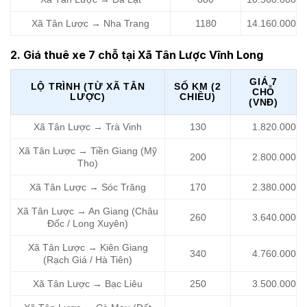
Xã Tân Lược → Nha Trang
1180
14.160.000
2. Giá thuê xe 7 chỗ tại Xã Tân Lược Vĩnh Long
GIÁ 7
LỘ TRÌNH (TỪ XÃ TÂN
SỐ KM (2
CHỖ
LƯỢC)
CHIỀU)
(VNĐ)
Xã Tân Lược → Trà Vinh
130
1.820.000
Xã Tân Lược → Tiền Giang (Mỹ
200
2.800.000
Tho)
Xã Tân Lược → Sóc Trăng
170
2.380.000
Xã Tân Lược → An Giang (Châu
260
3.640.000
Đốc / Long Xuyên)
Xã Tân Lược → Kiên Giang
340
4.760.000
(Rạch Giá / Hà Tiên)
Xã Tân Lược → Bạc Liêu
250
3.500.000