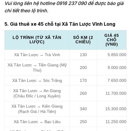
Vui lòng liên hệ hotline 0916 237 090 để được báo giá
chi tiết theo lộ trình.
5. Giá thuê xe 45 chỗ tại Xã Tân Lược Vĩnh Long
GIÁ 45
LỘ TRÌNH (TỪ XÃ TÂN
SỐ KM (2
CHỖ
LƯỢC)
CHIỀU)
(VNĐ)
Xã Tân Lược → Trà Vinh
130
5.850.000
Xã Tân Lược → Tiền Giang (Mỹ
200
9.000.000
Tho)
Xã Tân Lược → Sóc Trăng
170
7.650.000
Xã Tân Lược → An Giang
260
11.700.000
(Châu Đốc / Long Xuyên)
Xã Tân Lược → Kiên Giang
340
15.300.000
(Rạch Giá / Hà Tiên)
Xã Tân Lược → Bạc Liêu
250
11.250.000