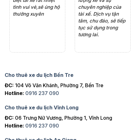
iểu
biệt tài xế rất nhiệt
lượng xe và sự
th
ôn
tình vui vẻ,sẽ ủng hộ
chuyên nghiệp của
đá
thường xuyên
tài xế. Dịch vụ tận
th
ng
tâm, chu đáo, sẽ tiếp
ch
tục sử dụng trong
ho
tương lai.
Cho thuê xe du lịch Bến Tre
ĐC:
104 Võ Văn Khánh, Phường 7, Bến Tre
Hotline:
0916 237 090
Cho thuê xe du lịch Vĩnh Long
ĐC:
06 Trưng Nữ Vương, Phường 1, Vĩnh Long
Hotline:
0916 237 090
Cho thuê xe du lịch An Giang