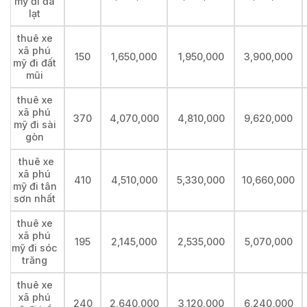
mỹ đi đà
lạt
thuê xe
xã phú
150
1,650,000
1,950,000
3,900,000
mỹ đi đất
mũi
thuê xe
xã phú
370
4,070,000
4,810,000
9,620,000
mỹ đi sài
gòn
thuê xe
xã phú
410
4,510,000
5,330,000
10,660,000
mỹ đi tân
sơn nhất
thuê xe
xã phú
195
2,145,000
2,535,000
5,070,000
mỹ đi sóc
trăng
thuê xe
xã phú
240
2,640,000
3,120,000
6,240,000