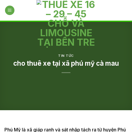
Skip
to
content
TIN TỨC
cho thuê xe tại xã phú mỹ cà mau
Phú Mỹ là xã giáp ranh và sát nhập tách ra từ huyện Phú