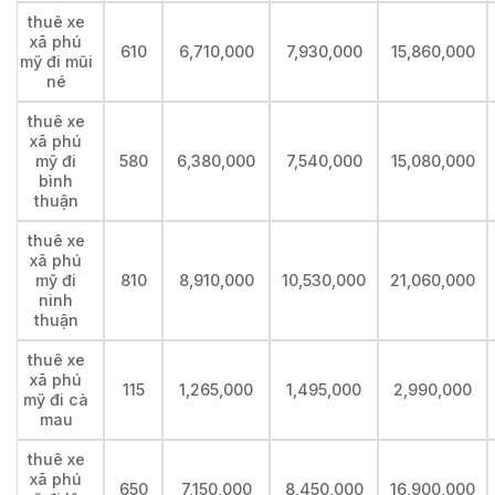
thuê xe
xã phú
610
6,710,000
7,930,000
15,860,000
mỹ đi mũi
né
thuê xe
xã phú
mỹ đi
580
6,380,000
7,540,000
15,080,000
bình
thuận
thuê xe
xã phú
mỹ đi
810
8,910,000
10,530,000
21,060,000
ninh
thuận
thuê xe
xã phú
115
1,265,000
1,495,000
2,990,000
mỹ đi cà
mau
thuê xe
xã phú
650
7,150,000
8,450,000
16,900,000