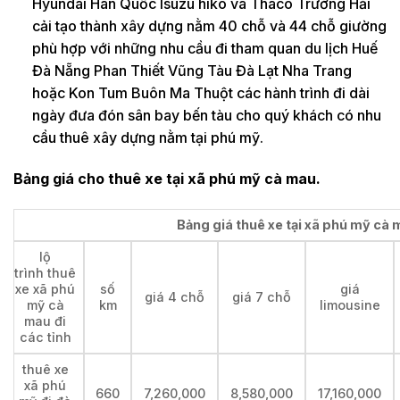
Hyundai Hàn Quốc Isuzu hiko và Thaco Trường Hải
cải tạo thành xây dựng nằm 40 chỗ và 44 chỗ giường
phù hợp với những nhu cầu đi tham quan du lịch Huế
Đà Nẵng Phan Thiết Vũng Tàu Đà Lạt Nha Trang
hoặc Kon Tum Buôn Ma Thuột các hành trình đi dài
ngày đưa đón sân bay bến tàu cho quý khách có nhu
cầu thuê xây dựng nằm tại phú mỹ.
Bảng giá cho thuê xe tại xã phú mỹ cà mau.
Bảng giá thuê xe tại xã phú mỹ cà m
lộ
trình thuê
xe xã phú
số
giá
giá 4 chỗ
giá 7 chỗ
mỹ cà
km
limousine
mau đi
các tỉnh
thuê xe
xã phú
660
7,260,000
8,580,000
17,160,000