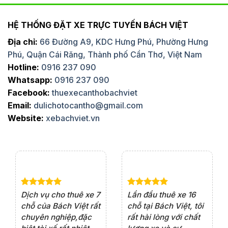
HỆ THỐNG ĐẶT XE TRỰC TUYẾN BÁCH VIỆT
Địa chỉ:
66 Đường A9, KDC Hưng Phú, Phường Hưng
Phú, Quận Cái Răng, Thành phố Cần Thơ, Việt Nam
Hotline:
0916 237 090
Whatsapp:
0916 237 090
Facebook:
thuexecanthobachviet
Email:
dulichotocantho@gmail.com
Website:
xebachviet.vn
e 4
Dịch vụ cho thuê xe 7
Lần đầu thuê xe 16
Xe
rất
chỗ của Bách Việt rất
chỗ tại Bách Việt, tôi
tà
ện
chuyên nghiệp,đặc
rất hài lòng với chất
rấ