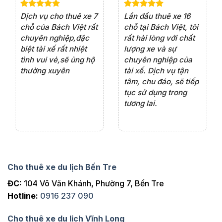
e 4
Dịch vụ cho thuê xe 7
Lần đầu thuê xe 16
Xe
rất
chỗ của Bách Việt rất
chỗ tại Bách Việt, tôi
tà
ện
chuyên nghiệp,đặc
rất hài lòng với chất
rấ
iểu
biệt tài xế rất nhiệt
lượng xe và sự
th
ôn
tình vui vẻ,sẽ ủng hộ
chuyên nghiệp của
đá
thường xuyên
tài xế. Dịch vụ tận
th
ng
tâm, chu đáo, sẽ tiếp
ch
tục sử dụng trong
ho
tương lai.
Cho thuê xe du lịch Bến Tre
ĐC:
104 Võ Văn Khánh, Phường 7, Bến Tre
Hotline:
0916 237 090
Cho thuê xe du lịch Vĩnh Long