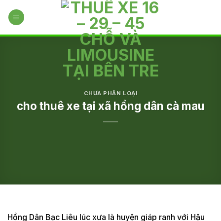
Skip
to
content
CHƯA PHÂN LOẠI
cho thuê xe tại xã hồng dân cà mau
Hồng Dân Bạc Liêu lúc xưa là huyện giáp ranh với Hậu