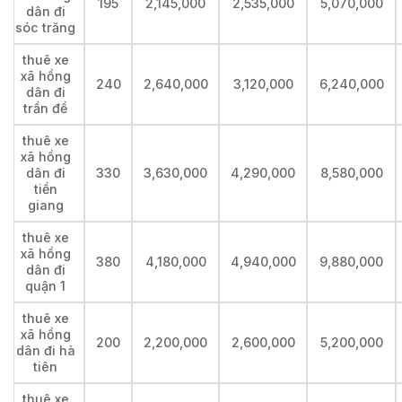
195
2,145,000
2,535,000
5,070,000
dân đi
sóc trăng
thuê xe
xã hồng
240
2,640,000
3,120,000
6,240,000
dân đi
trần đề
thuê xe
xã hồng
dân đi
330
3,630,000
4,290,000
8,580,000
tiền
giang
thuê xe
xã hồng
380
4,180,000
4,940,000
9,880,000
dân đi
quận 1
thuê xe
xã hồng
200
2,200,000
2,600,000
5,200,000
dân đi hà
tiên
thuê xe