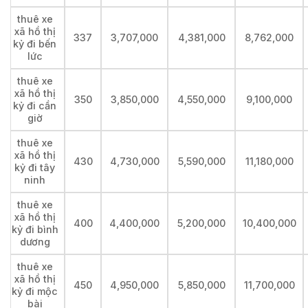
thuê xe
xã hồ thị
337
3,707,000
4,381,000
8,762,000
kỷ đi bến
lức
thuê xe
xã hồ thị
350
3,850,000
4,550,000
9,100,000
kỷ đi cần
giờ
thuê xe
xã hồ thị
430
4,730,000
5,590,000
11,180,000
kỷ đi tây
ninh
thuê xe
xã hồ thị
400
4,400,000
5,200,000
10,400,000
kỷ đi bình
dương
thuê xe
xã hồ thị
450
4,950,000
5,850,000
11,700,000
kỷ đi mộc
bài