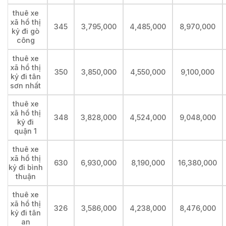
thuê xe
xã hồ thị
345
3,795,000
4,485,000
8,970,000
kỷ đi gò
công
thuê xe
xã hồ thị
350
3,850,000
4,550,000
9,100,000
kỷ đi tân
sơn nhất
thuê xe
xã hồ thị
348
3,828,000
4,524,000
9,048,000
kỷ đi
quận 1
thuê xe
xã hồ thị
630
6,930,000
8,190,000
16,380,000
kỷ đi bình
thuận
thuê xe
xã hồ thị
326
3,586,000
4,238,000
8,476,000
kỷ đi tân
an