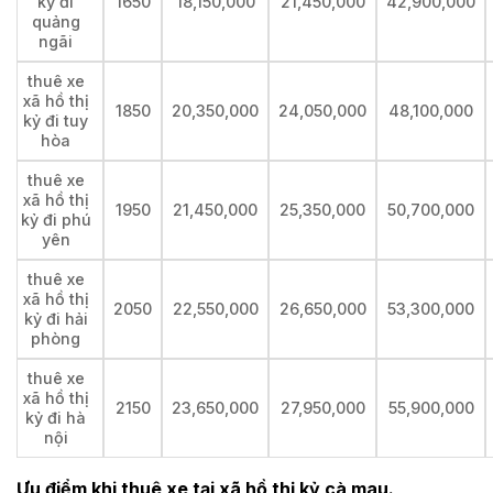
kỷ đi
1650
18,150,000
21,450,000
42,900,000
quảng
ngãi
thuê xe
xã hồ thị
1850
20,350,000
24,050,000
48,100,000
kỷ đi tuy
hòa
thuê xe
xã hồ thị
1950
21,450,000
25,350,000
50,700,000
kỷ đi phú
yên
thuê xe
xã hồ thị
2050
22,550,000
26,650,000
53,300,000
kỷ đi hải
phòng
thuê xe
xã hồ thị
2150
23,650,000
27,950,000
55,900,000
kỷ đi hà
nội
Ưu điểm khi thuê xe tại xã hồ thị kỷ cà mau.