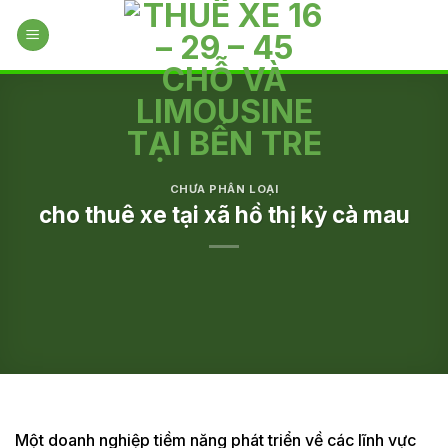
Skip
to
content
CHƯA PHÂN LOẠI
cho thuê xe tại xã hồ thị kỷ cà mau
Một doanh nghiệp tiềm năng phát triển về các lĩnh vực