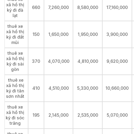
xã hồ thị
660
7,260,000
8,580,000
17,160,000
kỷ đi đà
lạt
thuê xe
xã hồ thị
150
1,650,000
1,950,000
3,900,000
kỷ đi đất
mũi
thuê xe
xã hồ thị
370
4,070,000
4,810,000
9,620,000
kỷ đi sài
gòn
thuê xe
xã hồ thị
410
4,510,000
5,330,000
10,660,000
kỷ đi tân
sơn nhất
thuê xe
xã hồ thị
195
2,145,000
2,535,000
5,070,000
kỷ đi sóc
trăng
thuê xe