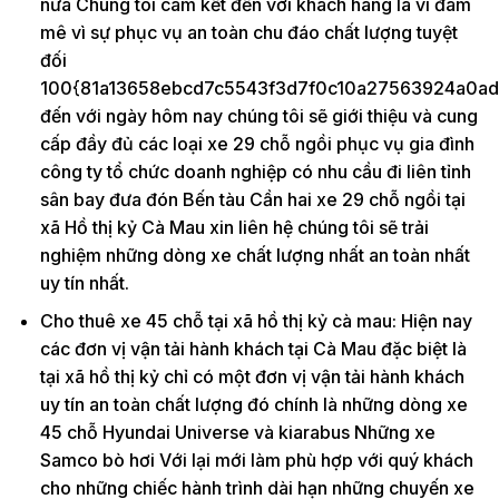
nữa Chúng tôi cam kết đến với khách hàng là vì đam
mê vì sự phục vụ an toàn chu đáo chất lượng tuyệt
đối
100{81a13658ebcd7c5543f3d7f0c10a27563924a0ad
đến với ngày hôm nay chúng tôi sẽ giới thiệu và cung
cấp đầy đủ các loại xe 29 chỗ ngồi phục vụ gia đình
công ty tổ chức doanh nghiệp có nhu cầu đi liên tỉnh
sân bay đưa đón Bến tàu Cần hai xe 29 chỗ ngồi tại
xã Hồ thị kỷ Cà Mau xin liên hệ chúng tôi sẽ trải
nghiệm những dòng xe chất lượng nhất an toàn nhất
uy tín nhất.
Cho thuê xe 45 chỗ tại xã hồ thị kỷ cà mau: Hiện nay
các đơn vị vận tải hành khách tại Cà Mau đặc biệt là
tại xã hồ thị kỷ chỉ có một đơn vị vận tải hành khách
uy tín an toàn chất lượng đó chính là những dòng xe
45 chỗ Hyundai Universe và kiarabus Những xe
Samco bò hơi Với lại mới làm phù hợp với quý khách
cho những chiếc hành trình dài hạn những chuyến xe