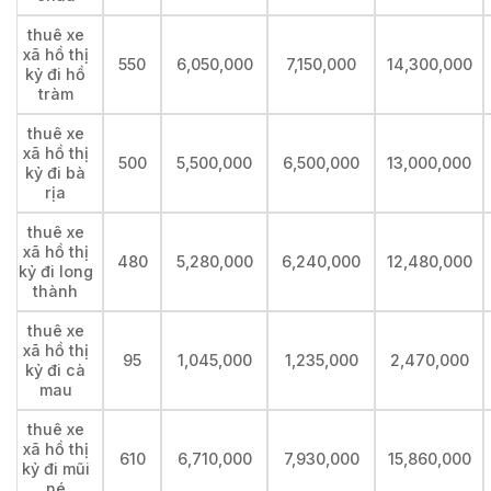
thuê xe
xã hồ thị
550
6,050,000
7,150,000
14,300,000
kỷ đi hồ
tràm
thuê xe
xã hồ thị
500
5,500,000
6,500,000
13,000,000
kỷ đi bà
rịa
thuê xe
xã hồ thị
480
5,280,000
6,240,000
12,480,000
kỷ đi long
thành
thuê xe
xã hồ thị
95
1,045,000
1,235,000
2,470,000
kỷ đi cà
mau
thuê xe
xã hồ thị
610
6,710,000
7,930,000
15,860,000
kỷ đi mũi
né