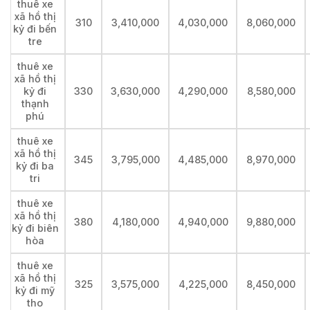
thuê xe
xã hồ thị
310
3,410,000
4,030,000
8,060,000
kỷ đi bến
tre
thuê xe
xã hồ thị
kỷ đi
330
3,630,000
4,290,000
8,580,000
thạnh
phú
thuê xe
xã hồ thị
345
3,795,000
4,485,000
8,970,000
kỷ đi ba
tri
thuê xe
xã hồ thị
380
4,180,000
4,940,000
9,880,000
kỷ đi biên
hòa
thuê xe
xã hồ thị
325
3,575,000
4,225,000
8,450,000
kỷ đi mỹ
tho