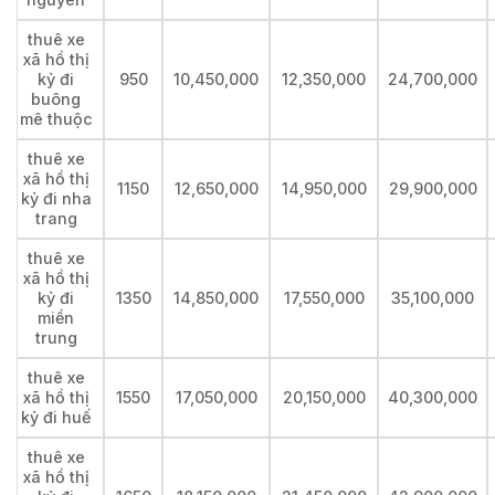
thuê xe
xã hồ thị
kỷ đi
950
10,450,000
12,350,000
24,700,000
buông
mê thuộc
thuê xe
xã hồ thị
1150
12,650,000
14,950,000
29,900,000
kỷ đi nha
trang
thuê xe
xã hồ thị
kỷ đi
1350
14,850,000
17,550,000
35,100,000
miền
trung
thuê xe
xã hồ thị
1550
17,050,000
20,150,000
40,300,000
kỷ đi huế
thuê xe
xã hồ thị