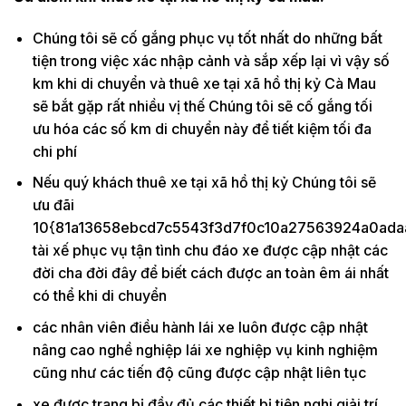
Chúng tôi sẽ cố gắng phục vụ tốt nhất do những bất
tiện trong việc xác nhập cảnh và sắp xếp lại vì vậy số
km khi di chuyển và thuê xe tại xã hồ thị kỷ Cà Mau
sẽ bắt gặp rất nhiều vị thế Chúng tôi sẽ cố gắng tối
ưu hóa các số km di chuyển này để tiết kiệm tối đa
chi phí
Nếu quý khách thuê xe tại xã hồ thị kỷ Chúng tôi sẽ
ưu đãi
10{81a13658ebcd7c5543f3d7f0c10a27563924a0ada
tài xế phục vụ tận tình chu đáo xe được cập nhật các
đời cha đời đây để biết cách được an toàn êm ái nhất
có thể khi di chuyển
các nhân viên điều hành lái xe luôn được cập nhật
nâng cao nghề nghiệp lái xe nghiệp vụ kinh nghiệm
cũng như các tiến độ cũng được cập nhật liên tục
xe được trang bị đầy đủ các thiết bị tiện nghi giải trí