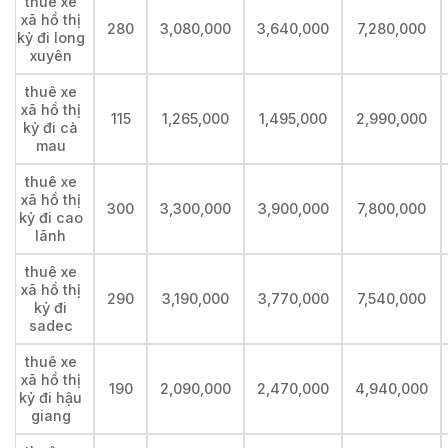
thuê xe
xã hồ thị
280
3,080,000
3,640,000
7,280,000
kỷ đi long
xuyên
thuê xe
xã hồ thị
115
1,265,000
1,495,000
2,990,000
kỷ đi cà
mau
thuê xe
xã hồ thị
300
3,300,000
3,900,000
7,800,000
kỷ đi cao
lãnh
thuê xe
xã hồ thị
290
3,190,000
3,770,000
7,540,000
kỷ đi
sadec
thuê xe
xã hồ thị
190
2,090,000
2,470,000
4,940,000
kỷ đi hậu
giang