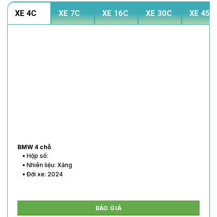
XE 4C
XE 7C
XE 16C
XE 30C
XE 45C
BMW 4 chỗ
• Hộp số:
• Nhiên liệu: Xăng
• Đời xe: 2024
BÁO GIÁ