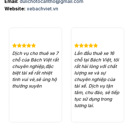
Email:
dulichotocantho@gmail.com
Website:
xebachviet.vn
e 4
Dịch vụ cho thuê xe 7
Lần đầu thuê xe 16
Xe
rất
chỗ của Bách Việt rất
chỗ tại Bách Việt, tôi
tà
ện
chuyên nghiệp,đặc
rất hài lòng với chất
rấ
iểu
biệt tài xế rất nhiệt
lượng xe và sự
th
ôn
tình vui vẻ,sẽ ủng hộ
chuyên nghiệp của
đá
thường xuyên
tài xế. Dịch vụ tận
th
ng
tâm, chu đáo, sẽ tiếp
ch
tục sử dụng trong
ho
tương lai.