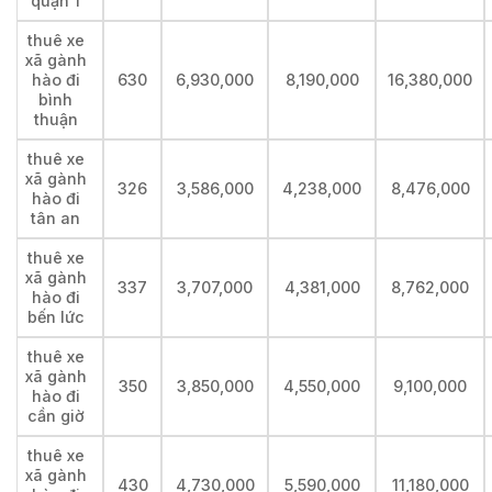
quận 1
thuê xe
xã gành
hào đi
630
6,930,000
8,190,000
16,380,000
bình
thuận
thuê xe
xã gành
326
3,586,000
4,238,000
8,476,000
hào đi
tân an
thuê xe
xã gành
337
3,707,000
4,381,000
8,762,000
hào đi
bến lức
thuê xe
xã gành
350
3,850,000
4,550,000
9,100,000
hào đi
cần giờ
thuê xe
xã gành
430
4,730,000
5,590,000
11,180,000