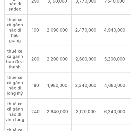
290
3,190,000
3,770,000
7,540,000
hào đi
sadec
thuê xe
xã gành
hào đi
190
2,090,000
2,470,000
4,940,000
hậu
giang
thuê xe
xã gành
200
2,200,000
2,600,000
5,200,000
hào đi vị
thanh
thuê xe
xã gành
180
1,980,000
2,340,000
4,680,000
hào đi
long mỹ
thuê xe
xã gành
240
2,640,000
3,120,000
6,240,000
hào đi
vĩnh long
thuê xe