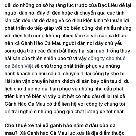
đãi do những cơ sở hạ tầng lúc trước của Bạc Liêu để lại
người dân nơi đây đi đến hoặc di chuyển qua các tỉnh
lân cận đều rất dễ dàng và có điều kiện kinh tế thuận lợi
phát triển do tiếp giáp với bờ biển cũng khá nhiều nhưng
với diện tích cũng không nhiều lắm so với các xã khác
nên xã Gành Hào Cà Mau người dân nơi đây chủ yếu
sống dựa trên các đánh bắt thủy hải sản nuôi trồng thủy
hải sản của thiên nhiên bao tử vì vậy
công ty cho thuê
xe Bách Việt
sẽ chú trọng phát triển phục vụ những
hành khách có nhu cầu di chuyển đi lại công ty kho bị
Hải sản vận chuyển hành khách đi sân bay bến tàu đi du
lịch cho thuê xe dài hạn phục vụ những nhu cầu phát
triển kinh tế biển vì vậy biết hết có nhu cầu đi lại tại xã
Gành Hào Cà Mau có thể liên hệ với công ty chúng tôi
để trải nghiệm những bảng giá chất lượng xe tốt nhất.
Cho thuê xe tại xã gành hào nằm ở đâu của cà
mau?
Xã Gành hào Cà Mau lúc xưa là địa điểm thuộc