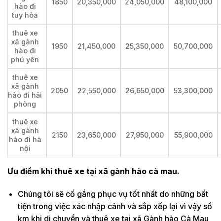
1850
20,350,000
24,050,000
48,100,000
hào đi
tuy hòa
thuê xe
xã gành
1950
21,450,000
25,350,000
50,700,000
hào đi
phú yên
thuê xe
xã gành
2050
22,550,000
26,650,000
53,300,000
hào đi hải
phòng
thuê xe
xã gành
2150
23,650,000
27,950,000
55,900,000
hào đi hà
nội
Ưu điểm khi thuê xe tại xã gành hào cà mau.
Chúng tôi sẽ cố gắng phục vụ tốt nhất do những bất
tiện trong việc xác nhập cảnh và sắp xếp lại vì vậy số
km khi di chuyển và thuê xe tại xã Gành hào Cà Mau