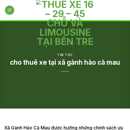
Skip
to
content
TIN TỨC
cho thuê xe tại xã gành hào cà mau
Xã Gành Hào Cà Mau được hưởng những chính sách ưu