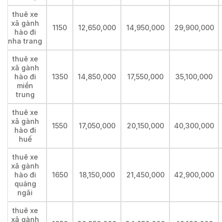
thuê xe
xã gành
1150
12,650,000
14,950,000
29,900,000
hào đi
nha trang
thuê xe
xã gành
hào đi
1350
14,850,000
17,550,000
35,100,000
miền
trung
thuê xe
xã gành
1550
17,050,000
20,150,000
40,300,000
hào đi
huế
thuê xe
xã gành
hào đi
1650
18,150,000
21,450,000
42,900,000
quảng
ngãi
thuê xe
xã gành