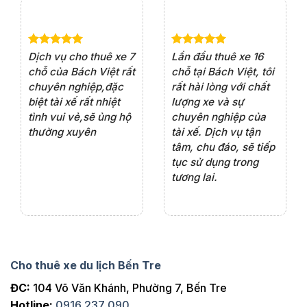
e 4
Dịch vụ cho thuê xe 7
Lần đầu thuê xe 16
Xe
rất
chỗ của Bách Việt rất
chỗ tại Bách Việt, tôi
tà
ện
chuyên nghiệp,đặc
rất hài lòng với chất
rấ
iểu
biệt tài xế rất nhiệt
lượng xe và sự
th
ôn
tình vui vẻ,sẽ ủng hộ
chuyên nghiệp của
đá
thường xuyên
tài xế. Dịch vụ tận
th
ng
tâm, chu đáo, sẽ tiếp
ch
tục sử dụng trong
ho
tương lai.
Cho thuê xe du lịch Bến Tre
ĐC:
104 Võ Văn Khánh, Phường 7, Bến Tre
Hotline:
0916 237 090