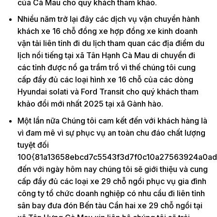
của Cà Mau cho quý khách tham khảo.
Nhiều năm trở lại đây các dịch vụ vận chuyển hành
khách xe 16 chỗ đồng xe hợp đồng xe kinh doanh
vận tải liên tỉnh đi du lịch tham quan các địa điểm du
lịch nổi tiếng tại xã Tân Hạnh Cà Mau di chuyển đi
các tỉnh được nổ ga trầm trồ vì thế chúng tôi cung
cấp đầy đủ các loại hình xe 16 chỗ của các dòng
Hyundai solati và Ford Transit cho quý khách tham
khảo đổi mới nhất 2025 tại xã Gành hào.
Một lần nữa Chúng tôi cam kết đến với khách hàng là
vì đam mê vì sự phục vụ an toàn chu đáo chất lượng
tuyệt đối
100{81a13658ebcd7c5543f3d7f0c10a27563924a0ad
đến với ngày hôm nay chúng tôi sẽ giới thiệu và cung
cấp đầy đủ các loại xe 29 chỗ ngồi phục vụ gia đình
công ty tổ chức doanh nghiệp có nhu cầu đi liên tỉnh
sân bay đưa đón Bến tàu Cần hai xe 29 chỗ ngồi tại