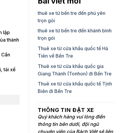
Bài viết mới
thuê xe từ bến tre đến phú yên
trọn gói
thuê xe từ bến tre đến khánh bình
h lập
trọn gói
của thành
Thuê xe từ cửa khẩu quốc tế Hà
, Cần
Tiên về Bến Tre
Thuê xe từ cửa khẩu quốc gia
 tài xế
Giang Thành (Tonhon) đi Bến Tre
Thuê xe từ cửa khẩu quốc tế Tịnh
Biên đi Bến Tre
THÔNG TIN ĐẶT XE
Quý khách hàng vui lòng điền
thông tin bên dưới, đội ngũ
chuyên viên của Bách Việt sẽ liên