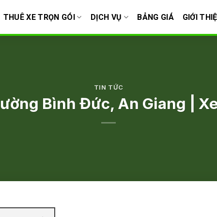
THUÊ XE TRỌN GÓI
DỊCH VỤ
BẢNG GIÁ
GIỚI THI
TIN TỨC
hường Bình Đức, An Giang | Xe 