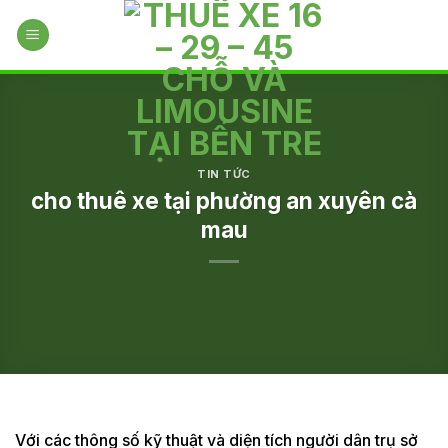
Skip
to
content
TIN TỨC
cho thuê xe tại phường an xuyên cà
mau
Với các thông số kỹ thuật và diện tích người dân trụ sở