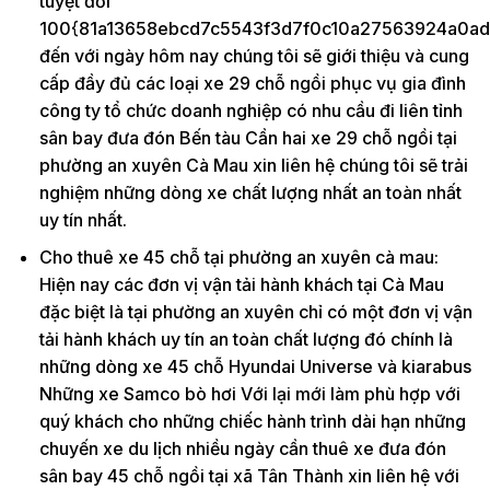
tuyệt đối
100{81a13658ebcd7c5543f3d7f0c10a27563924a0ad
đến với ngày hôm nay chúng tôi sẽ giới thiệu và cung
cấp đầy đủ các loại xe 29 chỗ ngồi phục vụ gia đình
công ty tổ chức doanh nghiệp có nhu cầu đi liên tỉnh
sân bay đưa đón Bến tàu Cần hai xe 29 chỗ ngồi tại
phường an xuyên Cà Mau xin liên hệ chúng tôi sẽ trải
nghiệm những dòng xe chất lượng nhất an toàn nhất
uy tín nhất.
Cho thuê xe 45 chỗ tại phường an xuyên cà mau:
Hiện nay các đơn vị vận tải hành khách tại Cà Mau
đặc biệt là tại phường an xuyên chỉ có một đơn vị vận
tải hành khách uy tín an toàn chất lượng đó chính là
những dòng xe 45 chỗ Hyundai Universe và kiarabus
Những xe Samco bò hơi Với lại mới làm phù hợp với
quý khách cho những chiếc hành trình dài hạn những
chuyến xe du lịch nhiều ngày cần thuê xe đưa đón
sân bay 45 chỗ ngồi tại xã Tân Thành xin liên hệ với