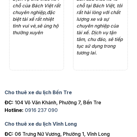
rất
chỗ của Bách Việt rất
chỗ tại Bách Việt, tôi
tà
ện
chuyên nghiệp,đặc
rất hài lòng với chất
rấ
iểu
biệt tài xế rất nhiệt
lượng xe và sự
th
ôn
tình vui vẻ,sẽ ủng hộ
chuyên nghiệp của
đá
thường xuyên
tài xế. Dịch vụ tận
th
ng
tâm, chu đáo, sẽ tiếp
ch
tục sử dụng trong
ho
tương lai.
Cho thuê xe du lịch Bến Tre
ĐC:
104 Võ Văn Khánh, Phường 7, Bến Tre
Hotline:
0916 237 090
Cho thuê xe du lịch Vĩnh Long
ĐC:
06 Trưng Nữ Vương, Phường 1, Vĩnh Long