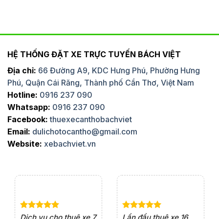
HỆ THỐNG ĐẶT XE TRỰC TUYẾN BÁCH VIỆT
Địa chỉ:
66 Đường A9, KDC Hưng Phú, Phường Hưng
Phú, Quận Cái Răng, Thành phố Cần Thơ, Việt Nam
Hotline:
0916 237 090
Whatsapp:
0916 237 090
Facebook:
thuexecanthobachviet
Email:
dulichotocantho@gmail.com
Website:
xebachviet.vn
e 4
Dịch vụ cho thuê xe 7
Lần đầu thuê xe 16
Xe