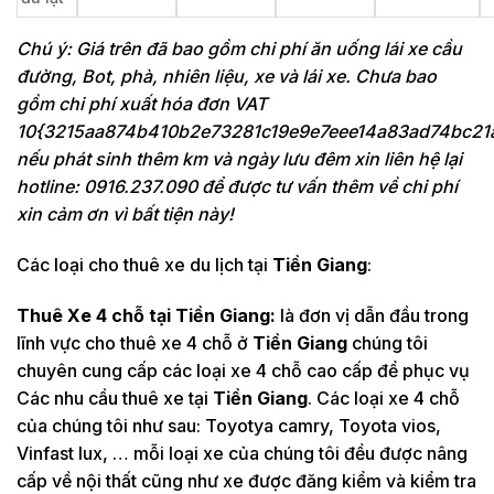
Chú ý: Giá trên đã bao gồm chi phí ăn uống lái xe cầu
đường, Bot, phà, nhiên liệu, xe và lái xe. Chưa bao
gồm chi phí xuất hóa đơn VAT
10{3215aa874b410b2e73281c19e9e7eee14a83ad74bc21
nếu phát sinh thêm km và ngày lưu đêm xin liên hệ lại
hotline: 0916.237.090 để được tư vấn thêm về chi phí
xin cảm ơn vì bất tiện này!
Các loại cho thuê xe du lịch tại
Tiền Giang
:
Thuê Xe 4 chỗ tại
Tiền Giang:
là đơn vị dẫn đầu trong
lĩnh vực cho thuê xe 4 chỗ ở
Tiền Giang
chúng tôi
chuyên cung cấp các loại xe 4 chỗ cao cấp để phục vụ
Các nhu cầu thuê xe tại
Tiền Giang
. Các loại xe 4 chỗ
của chúng tôi như sau: Toyotya camry, Toyota vios,
Vinfast lux, … mỗi loại xe của chúng tôi đều được nâng
cấp về nội thất cũng như xe được đăng kiểm và kiểm tra