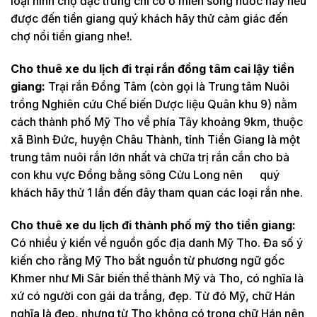
loại hình chợ đặc trưng chỉ có ở miền sông nước này nếu
được đến tiền giang quý khách hãy thử cảm giác đến
chợ nổi tiền giang nhe!.
Cho thuê xe du lịch đi trại rắn đồng tâm cai lậy tiền
giang:
Trại rắn Đồng Tâm (còn gọi là Trung tâm Nuôi
trồng Nghiên cứu Chế biến Dược liệu Quân khu 9) nằm
cách thành phố Mỹ Tho về phía Tây khoảng 9km, thuộc
xã Bình Đức, huyện Châu Thành, tỉnh Tiền Giang là một
trung tâm nuôi rắn lớn nhất và chữa trị rắn cắn cho bà
con khu vực Đồng bằng sông Cửu Long nên quý
khách hãy thử 1 lần đến đây tham quan các loại rắn nhe.
Cho thuê xe du lịch đi thành phố mỹ tho tiền giang:
Có nhiều ý kiến về nguồn gốc địa danh Mỹ Tho. Đa số ý
kiến cho rằng Mỹ Tho bắt nguồn từ phương ngữ gốc
Khmer như Mi Sâr biến thể thành Mỹ và Tho, có nghĩa là
xứ có người con gái da trắng, đẹp. Từ đó Mỹ, chữ Hán
nghĩa là đẹp, nhưng từ Tho không có trong chữ Hán nên