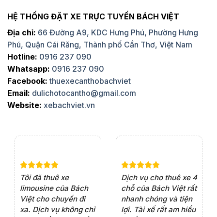
HỆ THỐNG ĐẶT XE TRỰC TUYẾN BÁCH VIỆT
Địa chỉ:
66 Đường A9, KDC Hưng Phú, Phường Hưng
Phú, Quận Cái Răng, Thành phố Cần Thơ, Việt Nam
Hotline:
0916 237 090
Whatsapp:
0916 237 090
Facebook:
thuexecanthobachviet
Email:
dulichotocantho@gmail.com
Website:
xebachviet.vn
e 4
Dịch vụ cho thuê xe 7
Lần đầu thuê xe 16
Xe
rất
chỗ của Bách Việt rất
chỗ tại Bách Việt, tôi
tà
ện
chuyên nghiệp,đặc
rất hài lòng với chất
rấ
iểu
biệt tài xế rất nhiệt
lượng xe và sự
th