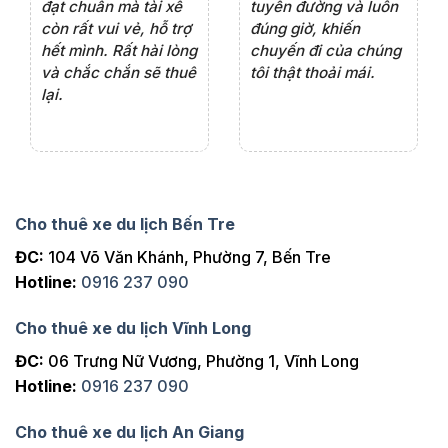
ôn
tình vui vẻ,sẽ ủng hộ
chuyên nghiệp của
đá
thường xuyên
tài xế. Dịch vụ tận
th
ng
tâm, chu đáo, sẽ tiếp
ch
tục sử dụng trong
ho
tương lai.
Cho thuê xe du lịch Bến Tre
ĐC:
104 Võ Văn Khánh, Phường 7, Bến Tre
Hotline:
0916 237 090
Cho thuê xe du lịch Vĩnh Long
ĐC:
06 Trưng Nữ Vương, Phường 1, Vĩnh Long
Hotline:
0916 237 090
Cho thuê xe du lịch An Giang