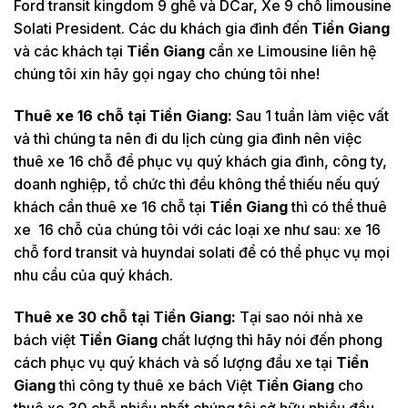
Ford transit kingdom 9 ghế và DCar, Xe 9 chỗ limousine
Solati President. Các du khách gia đình đến
Tiền Giang
và các khách tại
Tiền Giang
cần xe Limousine liên hệ
chúng tôi xin hãy gọi ngay cho chúng tôi nhe!
Thuê xe 16 chỗ tại
Tiền Giang:
Sau 1 tuần làm việc vất
vả thì chúng ta nên đi du lịch cùng gia đình nên việc
thuê xe 16 chỗ để phục vụ quý khách gia đình, công ty,
doanh nghiệp, tổ chức thì đều không thể thiếu nếu quý
khách cần thuê xe 16 chỗ tại
Tiền Giang
thì có thể thuê
xe 16 chỗ của chúng tôi với các loại xe như sau: xe 16
chỗ ford transit và huyndai solati để có thể phục vụ mọi
nhu cầu của quý khách.
Thuê xe 30 chỗ tại
Tiền Giang:
Tại sao nói nhà xe
bách việt
Tiền Giang
chất lượng thì hãy nói đến phong
cách phục vụ quý khách và số lượng đầu xe tại
Tiền
Giang
thì công ty thuê xe bách Việt
Tiền Giang
cho
thuê xe 30 chỗ nhiều nhất chúng tôi sở hữu nhiều đầu