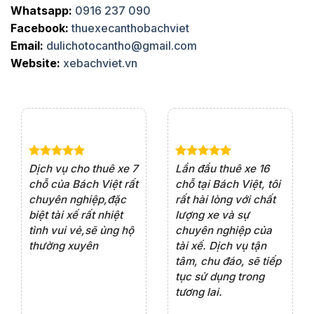
Whatsapp:
0916 237 090
Facebook:
thuexecanthobachviet
Email:
dulichotocantho@gmail.com
Website:
xebachviet.vn
e 4
Dịch vụ cho thuê xe 7
Lần đầu thuê xe 16
Xe
rất
chỗ của Bách Việt rất
chỗ tại Bách Việt, tôi
tà
ện
chuyên nghiệp,đặc
rất hài lòng với chất
rấ
iểu
biệt tài xế rất nhiệt
lượng xe và sự
th
ôn
tình vui vẻ,sẽ ủng hộ
chuyên nghiệp của
đá
thường xuyên
tài xế. Dịch vụ tận
th
ng
tâm, chu đáo, sẽ tiếp
ch
tục sử dụng trong
ho
tương lai.