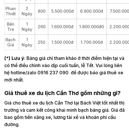
Phan
2
800
5.500.000đ
6.900.000đ
7.500.00
Thiết
Ngày
Bến
1
260
1.600.000đ
1.800.000đ0
2.200.00
Tre
Ngày
Rạch
1
250
1.500.000đ
1.700.000đ
2.200.00
Giá
Ngày
(*) Lưu ý
: Bảng giá chỉ tham khảo ở thời điểm hiện tại và
có thể điều chỉnh vào dịp cuối tuần, lễ Tết. Vui lòng liên
hệ hotline/zalo 0916 237 090 để được báo giá thuê xe
mới nhất.
Giá thuê xe du lịch Cần Thơ gồm những gì?
Giá cho thuê xe du lịch Cần Thơ tại Bách Việt tốt nhất thị
trường và cam kết công khai minh bạch bảng giá. Giá đã
bao gồm tiền xăng xe, lương tài xế và khoản phí cầu
đường.