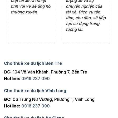
iểu
biệt tài xế rất nhiệt
lượng xe và sự
th
ôn
tình vui vẻ,sẽ ủng hộ
chuyên nghiệp của
đá
thường xuyên
tài xế. Dịch vụ tận
th
ng
tâm, chu đáo, sẽ tiếp
ch
tục sử dụng trong
ho
tương lai.
Cho thuê xe du lịch Bến Tre
ĐC:
104 Võ Văn Khánh, Phường 7, Bến Tre
Hotline:
0916 237 090
Cho thuê xe du lịch Vĩnh Long
ĐC:
06 Trưng Nữ Vương, Phường 1, Vĩnh Long
Hotline:
0916 237 090
Cho thuê xe du lịch An Giang