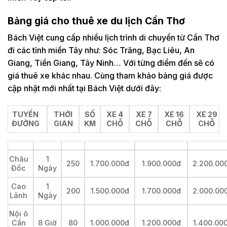
Bảng giá cho thuê xe du lịch Cần Thơ
Bách Việt cung cấp nhiều lịch trình di chuyển từ Cần Thơ
đi các tỉnh miền Tây như: Sóc Trăng, Bạc Liêu, An
Giang, Tiền Giang, Tây Ninh… Với từng điểm đến sẽ có
giá thuê xe khác nhau. Cùng tham khảo bảng giá được
cập nhật mới nhất tại Bách Việt dưới đây:
TUYẾN
THỜI
SỐ
XE 4
XE 7
XE 16
XE 29
ĐƯỜNG
GIAN
KM
CHỖ
CHỖ
CHỖ
CHỖ
Châu
1
250
1.700.000đ
1.900.000đ
2.200.00
Đốc
Ngày
Cao
1
200
1.500.000đ
1.700.000đ
2.000.00
Lãnh
Ngày
Nội ô
Cần
8 Giờ
80
1.000.000đ
1.200.000đ
1.400.00