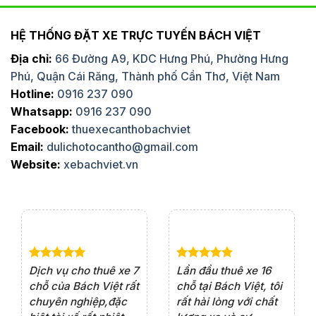
HỆ THỐNG ĐẶT XE TRỰC TUYẾN BÁCH VIỆT
Địa chỉ:
66 Đường A9, KDC Hưng Phú, Phường Hưng
Phú, Quận Cái Răng, Thành phố Cần Thơ, Việt Nam
Hotline:
0916 237 090
Whatsapp:
0916 237 090
Facebook:
thuexecanthobachviet
Email:
dulichotocantho@gmail.com
Website:
xebachviet.vn
e 4
Dịch vụ cho thuê xe 7
Lần đầu thuê xe 16
Xe
rất
chỗ của Bách Việt rất
chỗ tại Bách Việt, tôi
tà
ện
chuyên nghiệp,đặc
rất hài lòng với chất
rấ