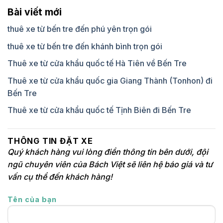
Bài viết mới
Fullday
100km
10h
city
thuê xe từ bến tre đến phú yên trọn gói
Fullday
100km
12h
thuê xe từ bến tre đến khánh bình trọn gói
city
Thuê xe từ cửa khẩu quốc tế Hà Tiên về Bến Tre
Củ Chi -
100km
6h
ăn trưa
Thuê xe từ cửa khẩu quốc gia Giang Thành (Tonhon) đi
Bến Tre
Củ Chi -
150km
8h
city
Thuê xe từ cửa khẩu quốc tế Tịnh Biên đi Bến Tre
Golf
60km
6-8h
TSNhat
THÔNG TIN ĐẶT XE
Golf Thủ
60km
6-8h
Quý khách hàng vui lòng điền thông tin bên dưới, đội
Đức
ngũ chuyên viên của Bách Việt sẽ liên hệ báo giá và tư
Golf Sông
60km
6-8h
vấn cụ thể đến khách hàng!
Bé
Golf Long
Tên của bạn
100km
8h
Thành