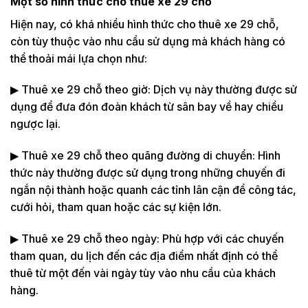
Một số hình thức cho thuê xe 29 chỗ
Hiện nay, có khá nhiều hình thức cho thuê xe 29 chỗ,
còn tùy thuộc vào nhu cầu sử dụng mà khách hàng có
thể thoải mái lựa chọn như:
▶ Thuê xe 29 chỗ theo giờ: Dịch vụ này thường được sử
dụng để đưa đón đoàn khách từ sân bay về hay chiều
ngược lại.
▶ Thuê xe 29 chỗ theo quãng đường di chuyển: Hình
thức này thường được sử dụng trong những chuyến đi
ngắn nội thành hoặc quanh các tỉnh lân cận để công tác,
cưới hỏi, tham quan hoặc các sự kiện lớn.
▶ Thuê xe 29 chỗ theo ngày: Phù hợp với các chuyến
tham quan, du lịch đến các địa điểm nhất định có thể
thuê từ một đến vài ngày tùy vào nhu cầu của khách
hàng.