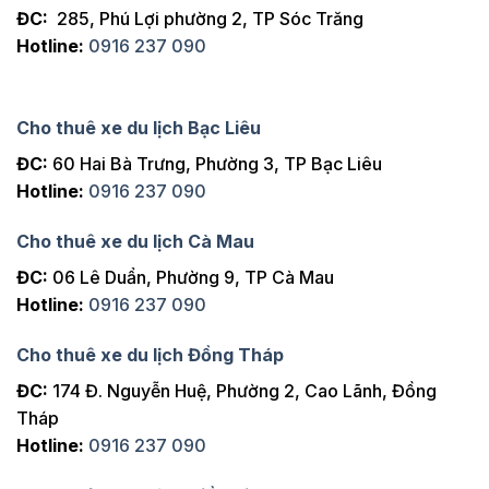
ĐC:
285, Phú Lợi phường 2, TP Sóc Trăng
Hotline:
0916 237 090
Cho thuê xe du lịch Bạc Liêu
ĐC:
60 Hai Bà Trưng, Phường 3, TP Bạc Liêu
Hotline:
0916 237 090
Cho thuê xe du lịch Cà Mau
ĐC:
06 Lê Duẩn, Phường 9, TP Cà Mau
Hotline:
0916 237 090
Cho thuê xe du lịch Đồng Tháp
ĐC:
174 Đ. Nguyễn Huệ, Phường 2, Cao Lãnh, Đồng
Tháp
Hotline:
0916 237 090