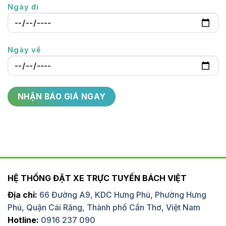
Cha Diệp
Ngày đi
700km
2 ngày
- Cà Mau
Cà Mau -
800km
3 ngày
Đất Mũi
Ngày về
Hà Tiên
600km
1 ngày
Hà Tiên
700km
2 ngày
Hà Tiên
800km
3 ngày
Hồ Tràm
230km
1 chiều
Golf
Hồ Tràm
240km
1 ngày
Golf
Hồ Tràm
300km
2 ngày
Golf
HỆ THỐNG ĐẶT XE TRỰC TUYẾN BÁCH VIỆT
Hồ Tràm
Địa chỉ:
66 Đường A9, KDC Hưng Phú, Phường Hưng
350km
3 ngày
Golf
Phú, Quận Cái Răng, Thành phố Cần Thơ, Việt Nam
Hotline:
0916 237 090
Vũng Tàu
130km
1 chiều