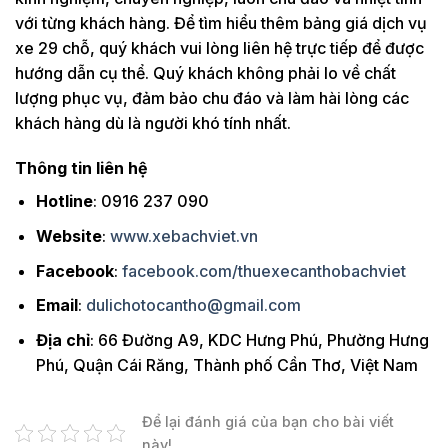
250
Tây Ninh
Khứ hồi
2tr5
2tr7
với từng khách hàng. Để tìm hiểu thêm bảng giá dịch vụ
xe 29 chỗ, quý khách vui lòng liên hệ trực tiếp để được
1 chiều
2tr
2tr2
Cần Thơ -
220
hướng dẫn cụ thể. Quý khách không phải lo về chất
Biên Hòa
Khứ hồi
2tr2
2tr4
lượng phục vụ, đảm bảo chu đáo và làm hài lòng các
khách hàng dù là người khó tính nhất.
1 chiều
2tr2
2tr4
Cần Thơ -
250
Đồng Nai
Khứ hồi
2tr4
2tr6
Thông tin liên hệ
1 chiều
2tr4
2tr6
Hotline
: 0916 237 090
Cần Thơ -
250
Vũng Tàu
Khứ hồi
2tr6
2tr8
Website
:
www.xebachviet.vn
Cần Thơ -
1 chiều
2tr3
2tr5
Facebook
:
facebook.com/thuexecanthobachviet
Long
240
Khứ hồi
2tr5
2tr7
Thành
Email
:
dulichotocantho@gmail.com
Cần Thơ -
1 chiều
4tr
5tr
Địa chỉ
: 66 Đường A9, KDC Hưng Phú, Phường Hưng
Phan
380
Phú, Quận Cái Răng, Thành phố Cần Thơ, Việt Nam
Khứ hồi
6tr
6tr
Thiết
1 chiều
4tr5
6tr
Cần Thơ -
Để lại đánh giá của bạn cho bài viết
500
Đà Lạt
Khứ hồi
6tr
7tr
này!