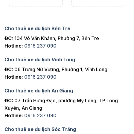
Nha
900km
1 ngày
Trang
Nha
1000km
2 ngày
Trang
Cho thuê xe du lịch Bến Tre
Nha
ĐC:
104 Võ Văn Khánh, Phường 7, Bến Tre
1100km
3 ngày
Trang
Hotline:
0916 237 090
Nha
1100km
4 ngày
Trang
Cho thuê xe du lịch Vĩnh Long
Đà Lạt
600km
1 chiều
ĐC:
06 Trưng Nữ Vương, Phường 1, Vĩnh Long
Hotline:
0916 237 090
Đà Lạt
700km
1 ngày
Đà Lạt
800km
2 ngày
Cho thuê xe du lịch An Giang
Đà Lạt
900km
3 ngày
ĐC:
07 Trần Hưng Đạo, phường Mỹ Long, TP Long
Xuyên, An Giang
Đà Lạt
900km
4 ngày
Hotline:
0916 237 090
Cho thuê xe du lịch Sóc Trăng