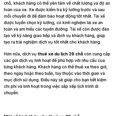
chỗ, khách hàng có thể yên tâm về chất lượng và độ an
toàn của xe. Xe được kiểm tra kỹ lưỡng trước và sau
mỗi chuyến đi để đảm bảo hoạt động tốt nhất. Tài xế
được tuyển chọn kỹ lưỡng, có kinh nghiệm lái xe an
toàn và am hiểu các tuyến đường. Tài xế còn được đào
tạo về kỹ năng giao tiếp và dịch vụ khách hàng, giúp
tạo ra trải nghiệm dịch vụ tốt nhất cho khách hàng.
Hơn nữa, dịch vụ
thuê xe du lịch 29 chỗ
còn cung cấp
các gói dịch vụ linh hoạt để phù hợp với nhu cầu của
từng khách hàng. Khách hàng có thể thuê xe theo giờ,
theo ngày hoặc theo tuần, tùy thuộc vào thời gian và
mục đích sử dụng. Điều này sẽ giúp cho bạn tiết kiệm
chi phí và linh hoạt trong việc sắp xếp lịch trình di
chuyển.