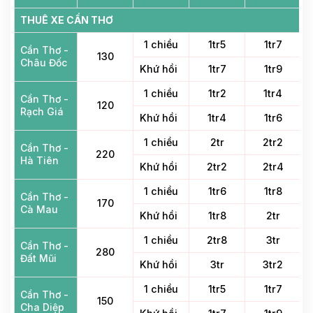
THUÊ XE CẦN THƠ
1 chiều
1tr5
1tr7
Cần Thơ -
130
Châu Đốc
Khứ hồi
1tr7
1tr9
1 chiều
1tr2
1tr4
Cần Thơ -
120
Rạch Giá
Khứ hồi
1tr4
1tr6
1 chiều
2tr
2tr2
Cần Thơ -
220
Hà Tiên
Khứ hồi
2tr2
2tr4
1 chiều
1tr6
1tr8
Cần Thơ -
170
Cà Mau
Khứ hồi
1tr8
2tr
1 chiều
2tr8
3tr
Cần Thơ -
280
Đất Mũi
Khứ hồi
3tr
3tr2
1 chiều
1tr5
1tr7
Cần Thơ -
150
Cha Diệp