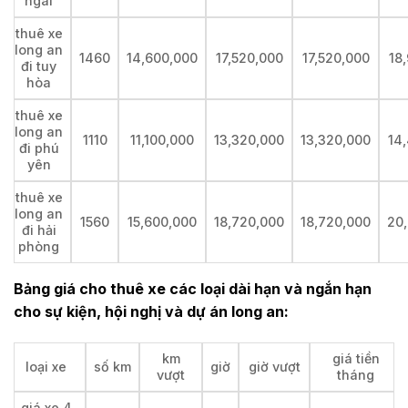
ngãi
thuê xe
long an
1460
14,600,000
17,520,000
17,520,000
18
đi tuy
hòa
thuê xe
long an
1110
11,100,000
13,320,000
13,320,000
14
đi phú
yên
thuê xe
long an
1560
15,600,000
18,720,000
18,720,000
20
đi hải
phòng
Bảng giá cho thuê xe các loại dài hạn và ngắn hạn
cho sự kiện, hội nghị và dự án long an:
km
giá tiền
loại xe
số km
giờ
giờ vượt
vượt
tháng
giá xe 4