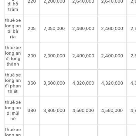
220
2,200,000
2,640,000
2,640,000
2,
đi hồ
tràm
thuê xe
long an
205
2,050,000
2,460,000
2,460,000
2,
đi bà
rịa
thuê xe
long an
200
2,000,000
2,400,000
2,400,000
2,
đi long
thành
thuê xe
long an
360
3,600,000
4,320,000
4,320,000
4,
đi phan
thiết
thuê xe
long an
380
3,800,000
4,560,000
4,560,000
4,
đi mũi
né
thuê xe
long an