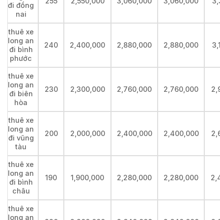
255
2,550,000
3,060,000
3,060,000
3,
đi đồng
nai
thuê xe
long an
240
2,400,000
2,880,000
2,880,000
3,
đi bình
phước
thuê xe
long an
230
2,300,000
2,760,000
2,760,000
2,
đi biên
hòa
thuê xe
long an
200
2,000,000
2,400,000
2,400,000
2,
đi vũng
tàu
thuê xe
long an
190
1,900,000
2,280,000
2,280,000
2,
đi bình
châu
thuê xe
long an