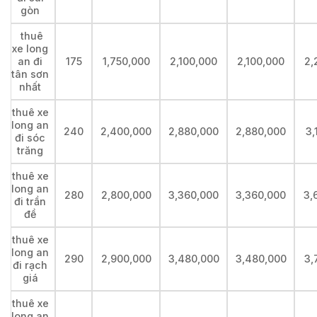
gòn
thuê
xe long
an đi
175
1,750,000
2,100,000
2,100,000
2,
tân sơn
nhất
thuê xe
long an
240
2,400,000
2,880,000
2,880,000
3,
đi sóc
trăng
thuê xe
long an
280
2,800,000
3,360,000
3,360,000
3,
đi trần
đề
thuê xe
long an
290
2,900,000
3,480,000
3,480,000
3,
đi rạch
giá
thuê xe
long an