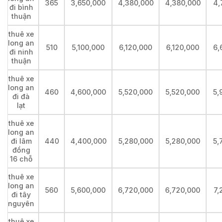
365
3,650,000
4,380,000
4,380,000
4,
đi bình
thuận
thuê xe
long an
510
5,100,000
6,120,000
6,120,000
6,
đi ninh
thuận
thuê xe
long an
460
4,600,000
5,520,000
5,520,000
5,
đi đà
lạt
thuê xe
long an
đi lâm
440
4,400,000
5,280,000
5,280,000
5,
đồng
16 chỗ
thuê xe
long an
560
5,600,000
6,720,000
6,720,000
7,
đi tây
nguyên
thuê xe