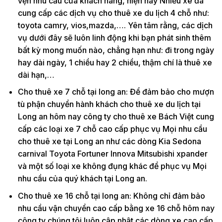
vẹn nhu cầu của khách hàng, hiện nay Nhiều xe đã
cung cấp các dịch vụ cho thuê xe du lịch 4 chỗ như:
toyota camry, vios,mazda,…. Yên tâm rằng, các dịch
vụ dưới đây sẽ luôn linh động khi bạn phát sinh thêm
bất kỳ mong muốn nào, chẳng hạn như: đi trong ngày
hay dài ngày, 1 chiều hay 2 chiều, thậm chí là thuê xe
dài hạn,…
Cho thuê xe 7 chỗ tại long an: Để đảm bảo cho mượn
tù phận chuyển hành khách cho thuê xe du lịch tại
Long an hôm nay công ty cho thuê xe Bách Việt cung
cấp các loại xe 7 chỗ cao cấp phục vụ Mọi nhu cầu
cho thuê xe tại Long an như các dòng Kia Sedona
carnival Toyota Fortuner Innova Mitsubishi xpander
và một số loại xe không đụng khác để phục vụ Mọi
nhu cầu của quý khách tại Long an.
Cho thuê xe 16 chỗ tại long an: Không chỉ đảm bảo
nhu cầu vận chuyển cao cấp bằng xe 16 chỗ hôm nay
công ty chúng tôi luôn cập nhật các dòng xe cao cấp