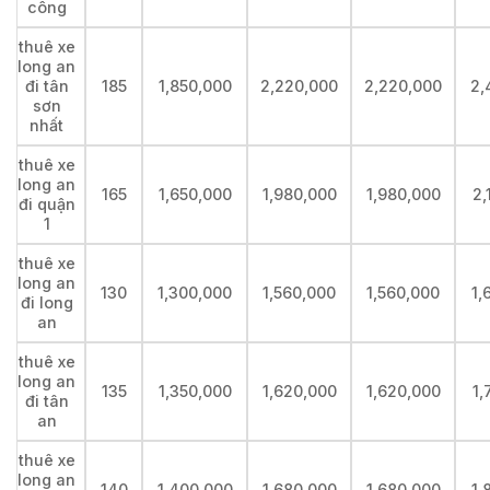
công
thuê xe
long an
đi tân
185
1,850,000
2,220,000
2,220,000
2,
sơn
nhất
thuê xe
long an
165
1,650,000
1,980,000
1,980,000
2,
đi quận
1
thuê xe
long an
130
1,300,000
1,560,000
1,560,000
1,
đi long
an
thuê xe
long an
135
1,350,000
1,620,000
1,620,000
1,
đi tân
an
thuê xe
long an
140
1,400,000
1,680,000
1,680,000
1,