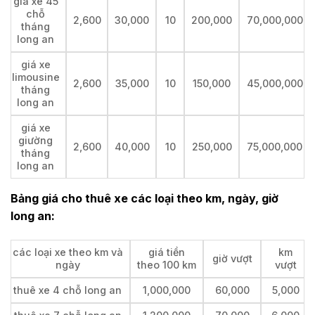
giá xe 45
chỗ
2,600
30,000
10
200,000
70,000,000
tháng
long an
giá xe
limousine
2,600
35,000
10
150,000
45,000,000
tháng
long an
giá xe
giường
2,600
40,000
10
250,000
75,000,000
tháng
long an
Bảng giá cho thuê xe các loại theo km, ngày, giờ
long an:
các loại xe theo km và
giá tiền
km
giờ vượt
ngày
theo 100 km
vượt
thuê xe 4 chỗ long an
1,000,000
60,000
5,000