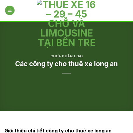
Skip
to
content
CHƯA PHÂN LOẠI
Các công ty cho thuê xe long an
Giới thiệu chi tiết công ty cho thuê xe long an