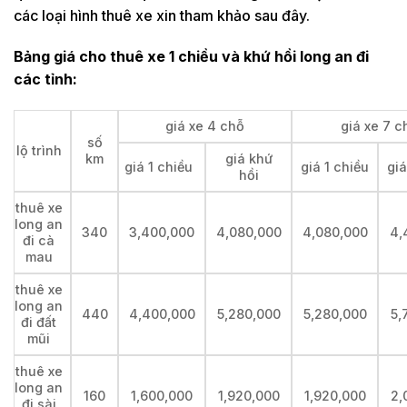
các loại hình thuê xe xin tham khảo sau đây.
Bảng giá cho thuê xe 1 chiều và khứ hồi long an đi
các tỉnh:
giá xe 4 chỗ
giá xe 7 c
số
lộ trình
km
giá khứ
giá 1 chiều
giá 1 chiều
giá
hồi
thuê xe
long an
340
3,400,000
4,080,000
4,080,000
4,
đi cà
mau
thuê xe
long an
440
4,400,000
5,280,000
5,280,000
5,
đi đất
mũi
thuê xe
long an
160
1,600,000
1,920,000
1,920,000
2,
đi sài