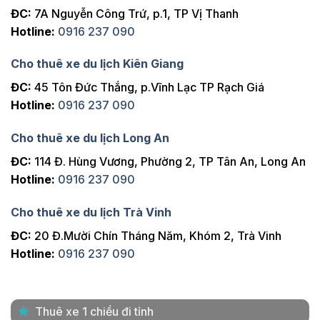
Mũi Né
ĐC:
7A Nguyễn Công Trứ, p.1, TP Vị Thanh
550km
2 ngày
Golf
Hotline:
0916 237 090
Mũi Né
600km
3 ngày
Golf
Cho thuê xe du lịch Kiên Giang
Nha
ĐC:
45 Tôn Đức Thắng, p.Vĩnh Lạc TP Rạch Giá
900km
1 chiều
Trang
Hotline:
0916 237 090
Nha
900km
1 ngày
Trang
Cho thuê xe du lịch Long An
Nha
ĐC:
114 Đ. Hùng Vương, Phường 2, TP Tân An, Long An
1000km
2 ngày
Trang
Hotline:
0916 237 090
Nha
1100km
3 ngày
Trang
Cho thuê xe du lịch Trà Vinh
Nha
ĐC:
20 Đ.Mười Chín Tháng Năm, Khóm 2, Trà Vinh
1100km
4 ngày
Trang
Hotline:
0916 237 090
Đà Lạt
600km
1 chiều
Đà Lạt
700km
1 ngày
Thuê xe 1 chiều đi tỉnh