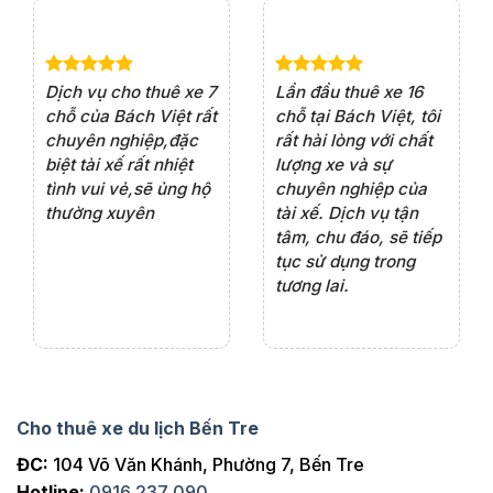
60km
6-8h
Đức
Golf Sông
60km
6-8h
Bé
e 4
Dịch vụ cho thuê xe 7
Lần đầu thuê xe 16
Xe
Golf Long
rất
chỗ của Bách Việt rất
chỗ tại Bách Việt, tôi
tà
100km
8h
Thành
ện
chuyên nghiệp,đặc
rất hài lòng với chất
rấ
iểu
biệt tài xế rất nhiệt
lượng xe và sự
th
Golf Long
100km
8h
ôn
tình vui vẻ,sẽ ủng hộ
chuyên nghiệp của
đá
Thành
thường xuyên
tài xế. Dịch vụ tận
th
Golf
ng
tâm, chu đáo, sẽ tiếp
ch
100km
8h
Twindown
tục sử dụng trong
ho
tương lai.
Golf Wake
100km
8h
Lake
Mỹ Tho -
180km
8h
Bến Tre
Mộc Bài
160km
1 chiều
Cho thuê xe du lịch Bến Tre
Cần Thơ
320km
1 chiều
ĐC:
104 Võ Văn Khánh, Phường 7, Bến Tre
Cần Thơ
350km
1 ngày
Hotline:
0916 237 090