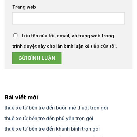
Khứ hồi
2tr5
2tr7
Thành
Trang web
Cần Thơ -
1 chiều
4tr
5tr
Phan
380
Khứ hồi
6tr
6tr
Thiết
1 chiều
4tr5
6tr
Lưu tên của tôi, email, và trang web trong
Cần Thơ -
500
Đà Lạt
Khứ hồi
6tr
7tr
trình duyệt này cho lần bình luận kế tiếp của tôi.
Cần Thơ -
1 chiều
5tr
8tr
Nha
620
Khứ hồi
6tr
8tr
Trang
1 chiều
7tr
7tr5
Cần Thơ -
750
Phú Yên
Khứ hồi
9tr
9tr
Bài viết mới
1 chiều
9tr
9tr5
Cần Thơ -
1300
Huế
thuê xe từ bến tre đến buôn mê thuột trọn gói
Khứ hồi
11tr
11tr
thuê xe từ bến tre đến phú yên trọn gói
ĐƯA ĐÓN SÂN BAY
thuê xe từ bến tre đến khánh bình trọn gói
Đưa đón
sân bay
1 lượt
250
350