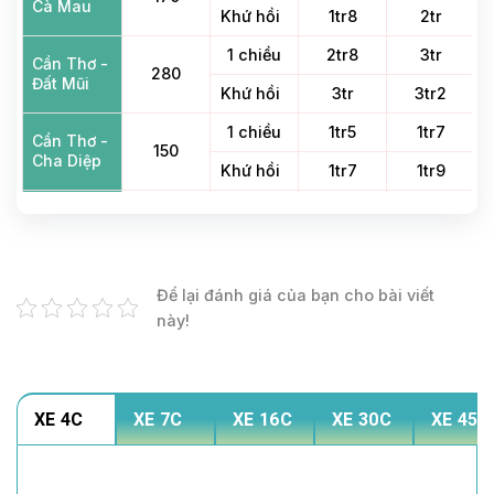
Cà Mau
Khứ hồi
1tr8
2tr
1 chiều
2tr8
3tr
Cần Thơ -
280
Đất Mũi
Khứ hồi
3tr
3tr2
1 chiều
1tr5
1tr7
Cần Thơ -
150
Cha Diệp
Khứ hồi
1tr7
1tr9
Cần Thơ -
1 chiều
1tr3
1tr5
Mẹ Nam
120
Khứ hồi
1tr5
1tr7
Hải
1 chiều
900
1tr1
Để lại đánh giá của bạn cho bài viết
Cần Thơ -
65
Sóc Trăng
này!
Khứ hồi
1tr1
1tr3
Cần Thơ -
1 chiều
1tr
1tr2
Cảng Trần
100
Khứ hồi
1tr2
1tr4
Đề
XE 4C
XE 7C
XE 16C
XE 30C
XE 45C
1 chiều
800
1tr
Cần Thơ -
55
Vị Thanh
Khứ hồi
1tr
1tr2