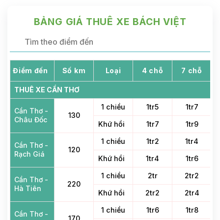
BẢNG GIÁ THUÊ XE BÁCH VIỆT
Điểm đến
Số km
Loại
4 chỗ
7 chỗ
THUÊ XE CẦN THƠ
1 chiều
1tr5
1tr7
Cần Thơ -
130
Châu Đốc
Khứ hồi
1tr7
1tr9
1 chiều
1tr2
1tr4
Cần Thơ -
120
Rạch Giá
Khứ hồi
1tr4
1tr6
1 chiều
2tr
2tr2
Cần Thơ -
220
Hà Tiên
Khứ hồi
2tr2
2tr4
1 chiều
1tr6
1tr8
Cần Thơ -
170