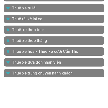
Đà Lạt
800km
2 ngày
Thuê xe tự lái
Đà Lạt
900km
3 ngày
Đà Lạt
900km
4 ngày
Thuê tài xế lái xe
Thuê xe theo tour
Thuê xe theo tháng
Thuê xe hoa - Thuê xe cưới Cần Thơ
Thuê xe đưa đón nhân viên
Thuê xe trung chuyển hành khách