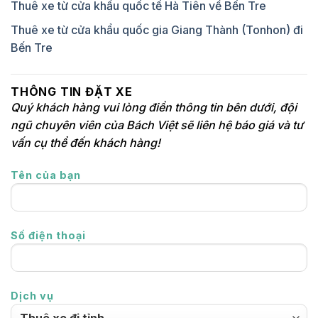
Thuê xe từ cửa khẩu quốc tế Hà Tiên về Bến Tre
Cần Thơ
Thuê xe từ cửa khẩu quốc gia Giang Thành (Tonhon) đi
THAM QUAN
Bến Tre
Xe tham
nửa
quan 1/2
600
800
ngày
ngày
THÔNG TIN ĐẶT XE
Quý khách hàng vui lòng điền thông tin bên dưới, đội
Xe tham
Một
quan 1
1tr
800
ngũ chuyên viên của Bách Việt sẽ liên hệ báo giá và tư
ngày
ngày
vấn cụ thể đến khách hàng!
XE ĐI TOUR MIỀN TÂY
Tên của bạn
2N/1Đ
4tr
5tr
SÓC
TRĂNG -
3N/2Đ
5tr2
6tr
BẠC LIÊU
- CÀ MAU
Số điện thoại
4N/3Đ
6tr5
7tr
AN
4N/3Đ
7tr5
8tr5
GIANG-
5N/4Đ
8tr5
9tr5
HÀ -TIÊN-
Dịch vụ
CÀ MAU-
6N/5Đ
9tr5
11tr
BẠC LIÊU