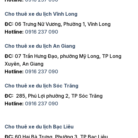
Cần Thơ
400km
2 ngày
Cho thuê xe du lịch Vĩnh Long
Châu Đốc
550km
1 ngày
ĐC:
06 Trưng Nữ Vương, Phường 1, Vĩnh Long
Châu Đốc
650km
2 ngày
Hotline:
0916 237 090
Cha Diệp
600km
1 ngày
Cho thuê xe du lịch An Giang
Cha Diệp
700km
2 ngày
ĐC:
07 Trần Hưng Đạo, phường Mỹ Long, TP Long
- Cà Mau
Xuyên, An Giang
Cà Mau -
800km
3 ngày
Hotline:
0916 237 090
Đất Mũi
Hà Tiên
600km
1 ngày
Cho thuê xe du lịch Sóc Trăng
Hà Tiên
700km
2 ngày
ĐC:
285, Phú Lợi phường 2, TP Sóc Trăng
Hotline:
0916 237 090
Hà Tiên
800km
3 ngày
Hồ Tràm
230km
1 chiều
Golf
Cho thuê xe du lịch Bạc Liêu
Hồ Tràm
240km
1 ngày
ĐC:
60 Hai Bà Trưng, Phường 3, TP Bạc Liêu
Golf