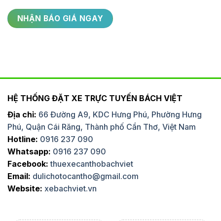
Đón or
tiễn sân
30km
2h
bay
Half day
50km
4h
city
Fullday
100km
8h
city
Fullday
100km
10h
HỆ THỐNG ĐẶT XE TRỰC TUYẾN BÁCH VIỆT
city
Địa chỉ:
66 Đường A9, KDC Hưng Phú, Phường Hưng
Fullday
100km
12h
city
Phú, Quận Cái Răng, Thành phố Cần Thơ, Việt Nam
Hotline:
0916 237 090
Củ Chi -
100km
6h
ăn trưa
Whatsapp:
0916 237 090
Facebook:
thuexecanthobachviet
Củ Chi -
150km
8h
Email:
dulichotocantho@gmail.com
city
Website:
xebachviet.vn
Golf
60km
6-8h
TSNhat
Golf Thủ