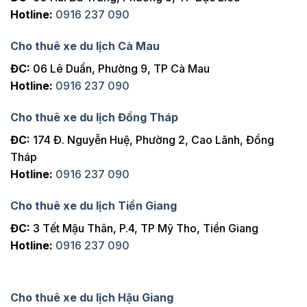
Hotline:
0916 237 090
Hồ Tràm
300km
2 ngày
Golf
Cho thuê xe du lịch Cà Mau
Hồ Tràm
350km
3 ngày
ĐC:
06 Lê Duẩn, Phường 9, TP Cà Mau
Golf
Hotline:
0916 237 090
Vũng Tàu
130km
1 chiều
Golf
Cho thuê xe du lịch Đồng Tháp
Vũng Tàu
140km
1 ngày
ĐC:
174 Đ. Nguyễn Huệ, Phường 2, Cao Lãnh, Đồng
Golf
Tháp
Vũng Tàu
Hotline:
0916 237 090
300km
2 ngày
Golf
Cho thuê xe du lịch Tiền Giang
Vũng Tàu
350km
3 ngày
Golf
ĐC:
3 Tết Mậu Thân, P.4, TP Mỹ Tho, Tiền Giang
Mũi Né
Hotline:
0916 237 090
250km
1 chiều
Golf
Mũi Né
500km
1 ngày
Golf
Cho thuê xe du lịch Hậu Giang