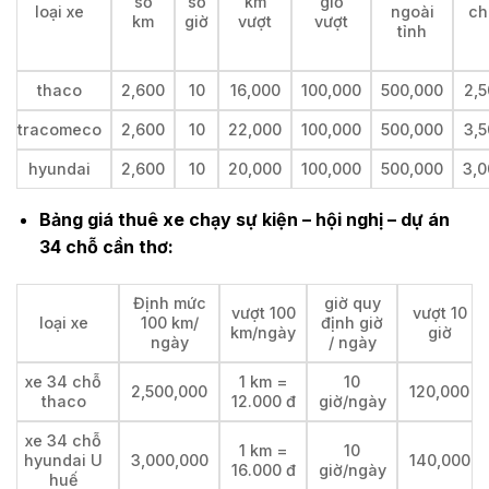
số
số
km
giờ
loại xe
ngoài
ch
km
giờ
vượt
vượt
tỉnh
thaco
2,600
10
16,000
100,000
500,000
2,5
tracomeco
2,600
10
22,000
100,000
500,000
3,5
hyundai
2,600
10
20,000
100,000
500,000
3,0
Bảng giá thuê xe chạy sự kiện – hội nghị – dự án
34 chỗ cần thơ:
Định mức
giờ quy
vượt 100
vượt 10
loại xe
100 km/
định giờ
km/ngày
giờ
ngày
/ ngày
xe 34 chỗ
1 km =
10
2,500,000
120,000
thaco
12.000 đ
giờ/ngày
xe 34 chỗ
1 km =
10
hyundai U
3,000,000
140,000
16.000 đ
giờ/ngày
huế