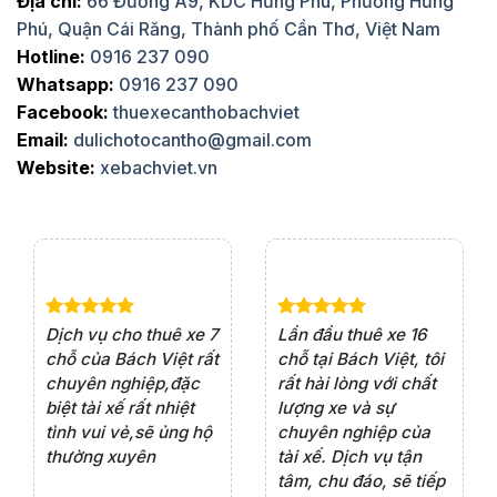
Địa chỉ:
66 Đường A9, KDC Hưng Phú, Phường Hưng
Phú, Quận Cái Răng, Thành phố Cần Thơ, Việt Nam
Hotline:
0916 237 090
Whatsapp:
0916 237 090
Facebook:
thuexecanthobachviet
Email:
dulichotocantho@gmail.com
Website:
xebachviet.vn
e 4
Dịch vụ cho thuê xe 7
Lần đầu thuê xe 16
Xe
rất
chỗ của Bách Việt rất
chỗ tại Bách Việt, tôi
tà
ện
chuyên nghiệp,đặc
rất hài lòng với chất
rấ
iểu
biệt tài xế rất nhiệt
lượng xe và sự
th
ôn
tình vui vẻ,sẽ ủng hộ
chuyên nghiệp của
đá
thường xuyên
tài xế. Dịch vụ tận
th
ng
tâm, chu đáo, sẽ tiếp
ch