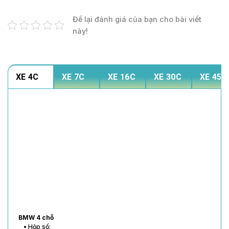
Để lại đánh giá của bạn cho bài viết
này!
XE 4C
XE 7C
XE 16C
XE 30C
XE 45C
BMW 4 chỗ
• Hộp số: