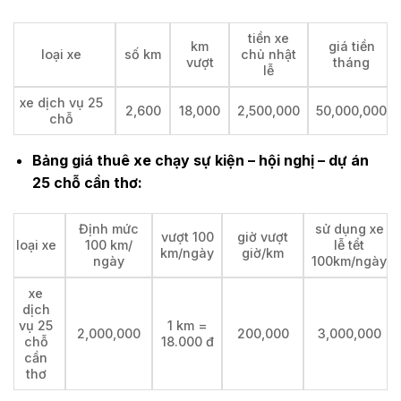
tiền xe
km
giá tiền
loại xe
số km
chủ nhật
vượt
tháng
lễ
xe dịch vụ 25
2,600
18,000
2,500,000
50,000,000
chỗ
Bảng giá thuê xe chạy sự kiện – hội nghị – dự án
25 chỗ cần thơ:
Định mức
sử dụng xe
vượt 100
giờ vượt
loại xe
100 km/
lễ tểt
km/ngày
giờ/km
ngày
100km/ngày
xe
dịch
vụ 25
1 km =
2,000,000
200,000
3,000,000
chỗ
18.000 đ
cần
thơ