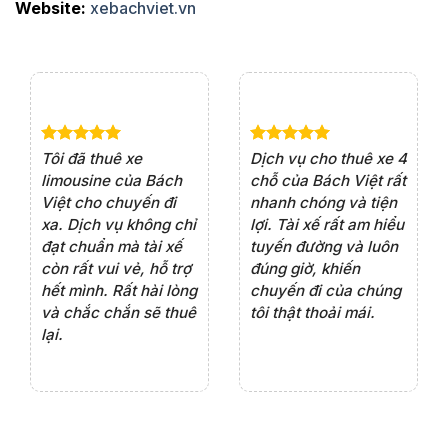
Website:
xebachviet.vn
e 4
Dịch vụ cho thuê xe 7
Lần đầu thuê xe 16
Xe
rất
chỗ của Bách Việt rất
chỗ tại Bách Việt, tôi
tà
ện
chuyên nghiệp,đặc
rất hài lòng với chất
rấ
iểu
biệt tài xế rất nhiệt
lượng xe và sự
th
ôn
tình vui vẻ,sẽ ủng hộ
chuyên nghiệp của
đá
thường xuyên
tài xế. Dịch vụ tận
th
ng
tâm, chu đáo, sẽ tiếp
ch
tục sử dụng trong
ho
tương lai.