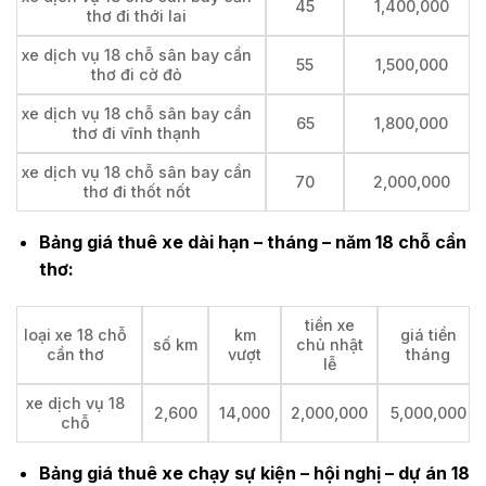
45
1,400,000
thơ đi thới lai
xe dịch vụ 18 chỗ sân bay cần
55
1,500,000
thơ đi cờ đỏ
xe dịch vụ 18 chỗ sân bay cần
65
1,800,000
thơ đi vĩnh thạnh
xe dịch vụ 18 chỗ sân bay cần
70
2,000,000
thơ đi thốt nốt
Bảng giá thuê xe dài hạn – tháng – năm 18 chỗ cần
thơ:
tiền xe
loại xe 18 chỗ
km
giá tiền
số km
chủ nhật
cần thơ
vượt
tháng
lễ
xe dịch vụ 18
2,600
14,000
2,000,000
5,000,000
chỗ
Bảng giá thuê xe chạy sự kiện – hội nghị – dự án 18