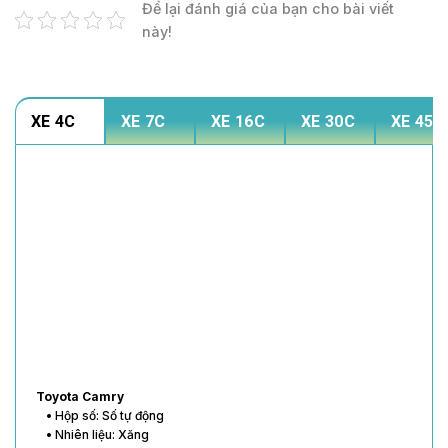
Để lại đánh giá của bạn cho bài viết
này!
XE 4C
XE 7C
XE 16C
XE 30C
XE 45C
Toyota Vios
• Hộp số: Số tự động
• Nhiên liệu: Xăng