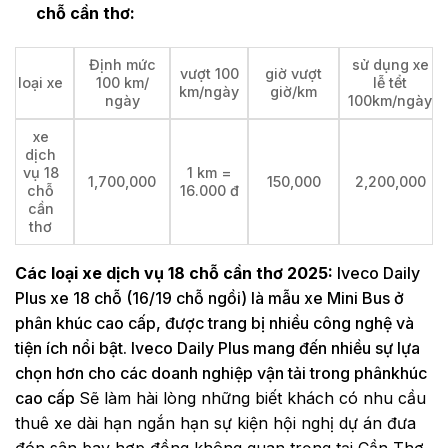
chỗ cần thơ:
Định mức
sử dụng xe
vượt 100
giờ vượt
loại xe
100 km/
lễ tểt
km/ngày
giờ/km
ngày
100km/ngày
xe
dịch
vụ 18
1 km =
1,700,000
150,000
2,200,000
chỗ
16.000 đ
cần
thơ
Các loại xe dịch vụ 18 chỗ cần thơ 2025:
Iveco Daily
Plus xe 18 chỗ (16/19 chỗ ngồi) là mẫu xe Mini Bus ở
phân khúc cao cấp, được trang bị nhiều công nghệ và
tiện ích nổi bật. Iveco Daily Plus mang đến nhiều sự lựa
chọn hơn cho các doanh nghiệp vận tải trong phânkhúc
cao cấp
Sẽ làm hài lòng những biết khách có nhu cầu
thuê xe dài hạn ngắn hạn sự kiện hội nghị dự án đưa
đón sân bay hợp đồng không quan trọng tại Cần Thơ