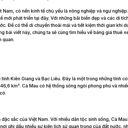
t Nam, có nền kinh tế chủ yếu là nông nghiệp và ngư nghiệp
ế mới phát triển tại đây. Với những bãi biển đẹp và các di tích
. Để có thể di chuyển thoải mái và tiết kiệm thời gian khi du 
g bài viết này, chúng ta sẽ cùng tìm hiểu về bảng giá thuê x
n quan.
ỉnh Kiên Giang và Bạc Liêu. Đây là một trong những tỉnh có 
5.246,6 km². Cà Mau có hệ thống sông ngòi phong phú và nhi
có.
 đặc sắc của Việt Nam. Với nhiều dân tộc sinh sống, Cà Mau
nơi ghi dấu nhiều sự kiện lịch sử quan trọng của đất nước, n