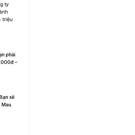
g ty
hành
 triệu
ạn phải
0.000đ –
 Bạn sẽ
à Mau