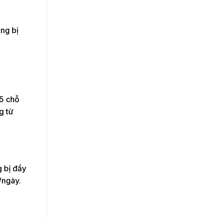
ang bị
35 chỗ
g từ
g bị đầy
/ngày.