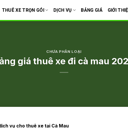
THUÊ XE TRỌN GÓI
DỊCH VỤ
BẢNG GIÁ
GIỚI THI
CHƯA PHÂN LOẠI
ảng giá thuê xe đi cà mau 20
 dịch vụ cho thuê xe tại Cà Mau