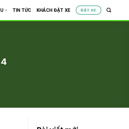
ỆU
TIN TỨC
KHÁCH ĐẶT XE
ĐẶT XE
24