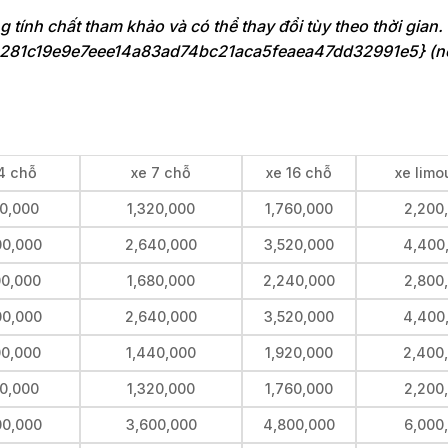
ng tính chất tham khảo và có thể thay đổi tùy theo thời gian
3281c19e9e7eee14a83ad74bc21aca5feaea47dd32991e5} (n
4 chỗ
xe 7 chỗ
xe 16 chỗ
xe limo
00,000
1,320,000
1,760,000
2,200
00,000
2,640,000
3,520,000
4,400
00,000
1,680,000
2,240,000
2,800
00,000
2,640,000
3,520,000
4,400
00,000
1,440,000
1,920,000
2,400
00,000
1,320,000
1,760,000
2,200
00,000
3,600,000
4,800,000
6,000