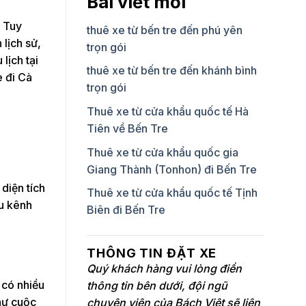
Bài viết mới
. Tuy
thuê xe từ bến tre đến phú yên
 lịch sử,
trọn gói
lịch tại
thuê xe từ bến tre đến khánh bình
e đi Cà
trọn gói
Thuê xe từ cửa khẩu quốc tế Hà
Tiên về Bến Tre
Thuê xe từ cửa khẩu quốc gia
Giang Thành (Tonhon) đi Bến Tre
diện tích
Thuê xe từ cửa khẩu quốc tế Tịnh
ều kênh
Biên đi Bến Tre
THÔNG TIN ĐẶT XE
Quý khách hàng vui lòng điền
 có nhiều
thông tin bên dưới, đội ngũ
hư cuộc
chuyên viên của Bách Việt sẽ liên