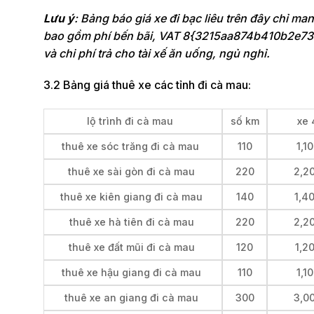
Lưu ý
: Bảng báo giá xe đi bạc liêu trên đây chỉ ma
bao gồm phí bến bãi, VAT 8{3215aa874b410b2e7
và chi phí trả cho tài xế ăn uống, ngủ nghỉ.
3.2 Bảng giá thuê xe các tỉnh đi cà mau:
lộ trình đi cà mau
số km
xe 
thuê xe sóc trăng đi cà mau
110
1,1
thuê xe sài gòn đi cà mau
220
2,2
thuê xe kiên giang đi cà mau
140
1,4
thuê xe hà tiên đi cà mau
220
2,2
thuê xe đất mũi đi cà mau
120
1,2
thuê xe hậu giang đi cà mau
110
1,1
thuê xe an giang đi cà mau
300
3,0