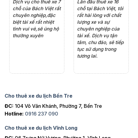
e 4
Dịch vụ cho thuê xe 7
Lần đầu thuê xe 16
Xe
rất
chỗ của Bách Việt rất
chỗ tại Bách Việt, tôi
tà
ện
chuyên nghiệp,đặc
rất hài lòng với chất
rấ
iểu
biệt tài xế rất nhiệt
lượng xe và sự
th
ôn
tình vui vẻ,sẽ ủng hộ
chuyên nghiệp của
đá
thường xuyên
tài xế. Dịch vụ tận
th
ng
tâm, chu đáo, sẽ tiếp
ch
tục sử dụng trong
ho
tương lai.
Cho thuê xe du lịch Bến Tre
ĐC:
104 Võ Văn Khánh, Phường 7, Bến Tre
Hotline:
0916 237 090
Cho thuê xe du lịch Vĩnh Long
ĐC:
06 Trưng Nữ Vương, Phường 1, Vĩnh Long