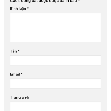
Các trường bắt buộc được đánh dấu
*
Bình luận
*
Tên
*
Email
*
Trang web