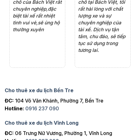
rất
chỗ của Bách Việt rất
chỗ tại Bách Việt, tôi
tà
ện
chuyên nghiệp,đặc
rất hài lòng với chất
rấ
iểu
biệt tài xế rất nhiệt
lượng xe và sự
th
ôn
tình vui vẻ,sẽ ủng hộ
chuyên nghiệp của
đá
thường xuyên
tài xế. Dịch vụ tận
th
ng
tâm, chu đáo, sẽ tiếp
ch
tục sử dụng trong
ho
tương lai.
Cho thuê xe du lịch Bến Tre
ĐC:
104 Võ Văn Khánh, Phường 7, Bến Tre
Hotline:
0916 237 090
Cho thuê xe du lịch Vĩnh Long
ĐC:
06 Trưng Nữ Vương, Phường 1, Vĩnh Long