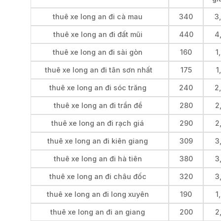
thuê xe long an đi cà mau
340
3
thuê xe long an đi đất mũi
440
4
thuê xe long an đi sài gòn
160
1
thuê xe long an đi tân sơn nhất
175
1
thuê xe long an đi sóc trăng
240
2
thuê xe long an đi trần đề
280
2
thuê xe long an đi rạch giá
290
2
thuê xe long an đi kiên giang
309
3
thuê xe long an đi hà tiên
380
3
thuê xe long an đi châu đốc
320
3
thuê xe long an đi long xuyên
190
1
thuê xe long an đi an giang
200
2