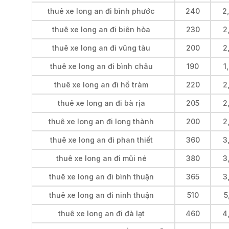
thuê xe long an đi bình phước
240
2
thuê xe long an đi biên hòa
230
2
thuê xe long an đi vũng tàu
200
2
thuê xe long an đi bình châu
190
1
thuê xe long an đi hồ tràm
220
2
thuê xe long an đi bà rịa
205
2
thuê xe long an đi long thành
200
2
thuê xe long an đi phan thiết
360
3
thuê xe long an đi mũi né
380
3
thuê xe long an đi bình thuận
365
3
thuê xe long an đi ninh thuận
510
5
thuê xe long an đi đà lạt
460
4